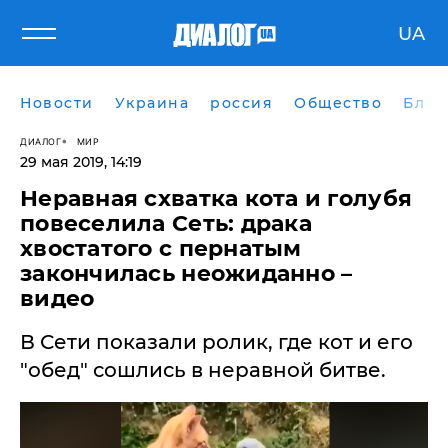
UA
Новости
Украина
россия
Общество
Блог
ДИАЛОГ
МИР
29 мая 2019, 14:19
Неравная схватка кота и голубя
повеселила Сеть: драка
хвостатого с пернатым
закончилась неожиданно –
видео
В Сети показали ролик, где кот и его
"обед" сошлись в неравной битве.