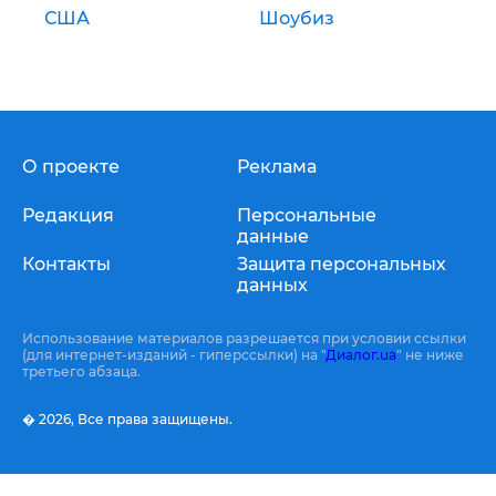
США
Шоубиз
О проекте
Реклама
Редакция
Персональные
данные
Контакты
Защита персональных
данных
Использование материалов разрешается при условии ссылки
(для интернет-изданий - гиперссылки) на "
Диалог.ua
" не ниже
третьего абзаца.
� 2026,
Все права защищены.