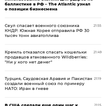
баллистике в РФ – The Atlantic узнал
о позиции бизнесмена
​Сеул спасает военного союзника
21:55
КНДР: Южная Корея отправила РФ 30
тысяч тонн авиатоплива
Кремль отказался спасать кошельки
21:49
продавцов атакованного Wildberries:
"Ни у кого нет денег"
Турция, Саудовская Аравия и Пакистан
21:19
создали военный союз по примеру
НАТО: Иран в гневе
В США сделали еще один шаг к
21:15