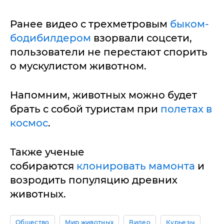
Ранее видео с трехметровым
быком-
бодибилдером
взорвали соцсети,
пользователи не перестают спорить
о мускулистом животном.
Напомним, животных можно будет
брать с собой туристам при
полетах в
космос
.
Также ученые
собираются
клонировать мамонта
и
возродить популяцию древних
животных.
Общество
Мир животных
Видео
Курьезы