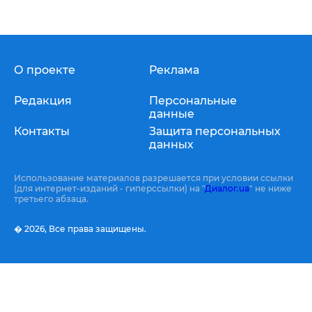
О проекте
Реклама
Редакция
Персональные
данные
Контакты
Защита персональных
данных
Использование материалов разрешается при условии ссылки
(для интернет-изданий - гиперссылки) на "
Диалог.ua
" не ниже
третьего абзаца.
� 2026,
Все права защищены.