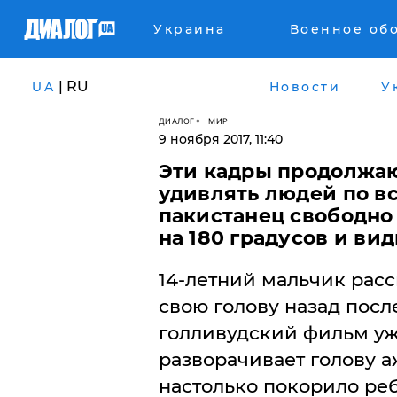
Украина
Военное об
| RU
UA
Новости
У
ДИАЛОГ
МИР
9 ноября 2017, 11:40
Эти кадры продолжаю
удивлять людей по вс
пакистанец свободно
на 180 градусов и вид
14-летний мальчик расс
свою голову назад после
голливудский фильм ужа
разворачивает голову а
настолько покорило реб