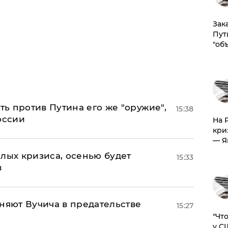
Зак
Пут
"об
ь против Путина его же "оружие",
15:38
оссии
На 
кри
— Я
лых кризиса, осенью будет
15:33
в
няют Вучича в предательстве
15:27
​"Ч
у С