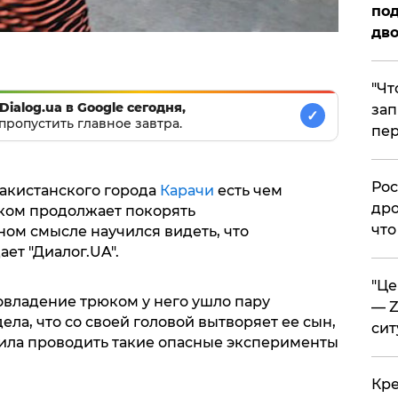
под
дво
​"Ч
Dialog.ua в Google сегодня,
зап
✓
пропустить главное завтра.
пер
​Ро
акистанского города
Карачи
есть чем
дро
юком продолжает покорять
что
ном смысле научился видеть, что
ет "Диалог.UA".
​"Ц
 овладение трюком у него ушло пару
— Z
дела, что со своей головой вытворяет ее сын,
сит
тила проводить такие опасные эксперименты
​Кр