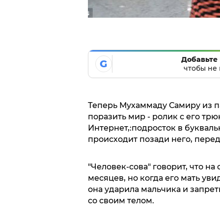
Добавьте 
G
чтобы не 
Теперь Мухаммаду Самиру из п
поразить мир - ролик с его тр
Интернет,:подросток в букваль
происходит позади него, переда
"Человек-сова" говорит, что на
месяцев, но когда его мать уви
она ударила мальчика и запре
со своим телом.