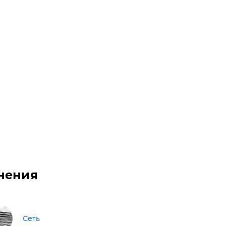
нения
Сеть