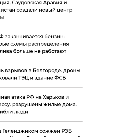
ция, Саудовская Аравия и
истан создали новый центр
лы
РФ заканчивается бензин:
рые схемы распределения
лива больше не работают
чь взрывов в Белгороде: дроны
ковали ТЭЦ и здание ФСБ
чная атака РФ на Харьков и
ссу: разрушены жилые дома,
ибли люди
д Геленджиком сожжен РЭБ