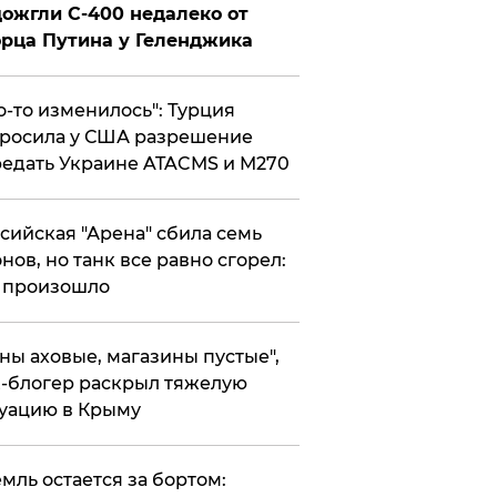
ожгли С-400 недалеко от
рца Путина у Геленджика
то-то изменилось": Турция
росила у США разрешение
едать Украине ATACMS и M270
ссийская "Арена" сбила семь
нов, но танк все равно сгорел:
 произошло
ены аховые, магазины пустые",
-блогер раскрыл тяжелую
уацию в Крыму
емль остается за бортом: