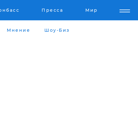
онбасс
Пресса
Мир
Мнение
Шоу-Биз