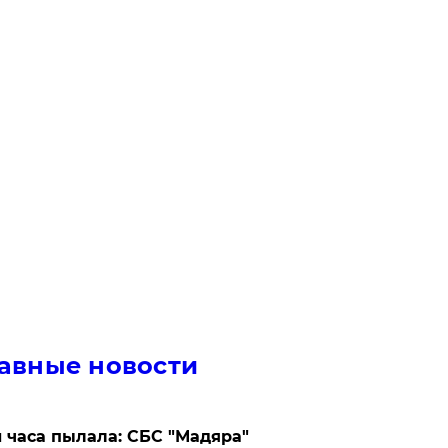
авные новости
 часа пылала: СБС "Мадяра"