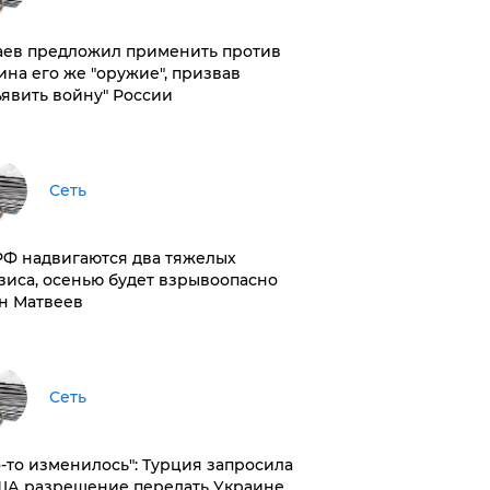
аев предложил применить против
ина его же "оружие", призвав
ъявить войну" России
Сеть
РФ надвигаются два тяжелых
зиса, осенью будет взрывоопасно
н Матвеев
Сеть
то-то изменилось": Турция запросила
ША разрешение передать Украине