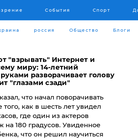
озрение
События
Спорт
Д
краина
россия
Общество
Блоги
т "взрывать" Интернет и
ему миру: 14-летний
 руками разворачивает голову
ит "глазами сзади"
казал, что начал поворачивать
 того, как в шесть лет увидел
сов, где один из актеров
ж на 180 градусов. Увиденное
енка, что он решил научиться