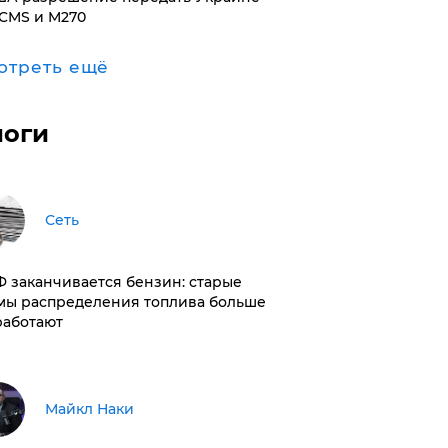
CMS и M270
отреть ещё
логи
Сеть
РФ заканчивается бензин: старые
мы распределения топлива больше
работают
Майкл Наки