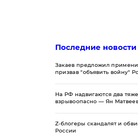
Последние новости
Закаев предложил применит
призвав "объявить войну" Р
На РФ надвигаются два тяже
взрывоопасно — Ян Матвее
Z-блогеры скандалят и обви
России