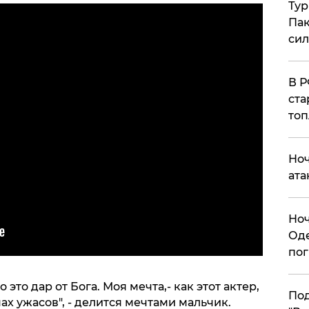
Тур
Пак
си
​В 
ста
топ
​Но
ата
​Но
Оде
пог
 это дар от Бога. Моя мечта,- как этот актер,
По
ах ужасов", - делится мечтами мальчик.