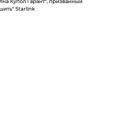
лна Купол Гарант", призванный
шить" Starlink