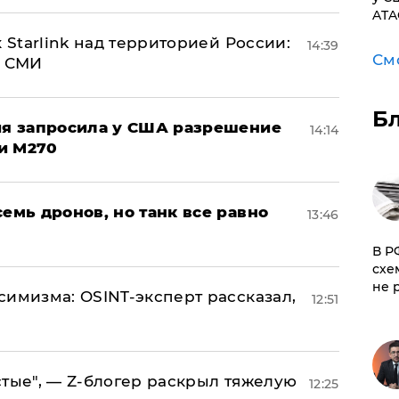
ATA
 Starlink над территорией России:
14:39
См
- СМИ
Б
ция запросила у США разрешение
14:14
и M270
семь дронов, но танк все равно
13:46
​В 
схе
не 
симизма: OSINT-эксперт рассказал,
12:51
стые", — Z-блогер раскрыл тяжелую
12:25