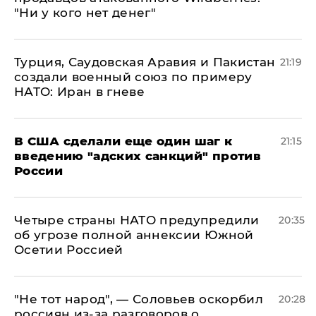
"Ни у кого нет денег"
Турция, Саудовская Аравия и Пакистан
21:19
создали военный союз по примеру
НАТО: Иран в гневе
В США сделали еще один шаг к
21:15
введению "адских санкций" против
России
Четыре страны НАТО предупредили
20:35
об угрозе полной аннексии Южной
Осетии Россией
​"Не тот народ", — Соловьев оскорбил
20:28
россиян из-за разговоров о