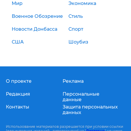
Мир
Экономика
Военное Обозрение
Стиль
Новости Донбасса
Спорт
США
Шоубиз
О проекте
Реклама
Редакция
Персональные
данные
Контакты
Защита персональных
данных
Использование материалов разрешается при условии ссылки
(для интернет-изданий - гиперссылки) на "
Диалог.ua
" не ниже