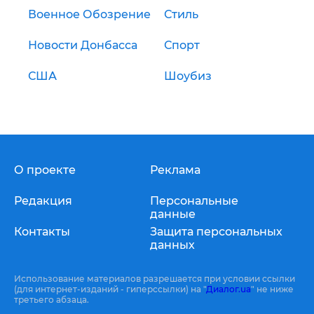
Военное Обозрение
Стиль
Новости Донбасса
Спорт
США
Шоубиз
О проекте
Реклама
Редакция
Персональные
данные
Контакты
Защита персональных
данных
Использование материалов разрешается при условии ссылки
(для интернет-изданий - гиперссылки) на "
Диалог.ua
" не ниже
третьего абзаца.