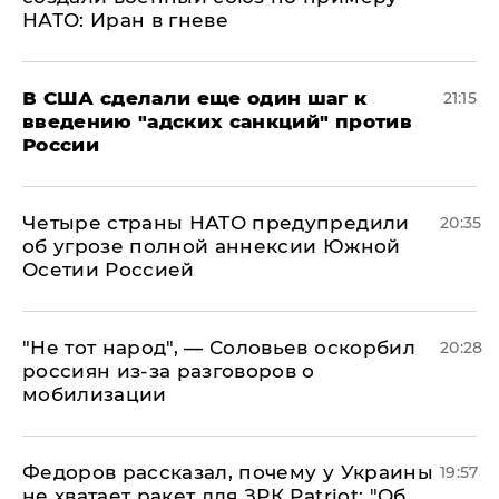
НАТО: Иран в гневе
В США сделали еще один шаг к
21:15
введению "адских санкций" против
России
Четыре страны НАТО предупредили
20:35
об угрозе полной аннексии Южной
Осетии Россией
​"Не тот народ", — Соловьев оскорбил
20:28
россиян из-за разговоров о
мобилизации
Федоров рассказал, почему у Украины
19:57
не хватает ракет для ЗРК Patriot: "Об