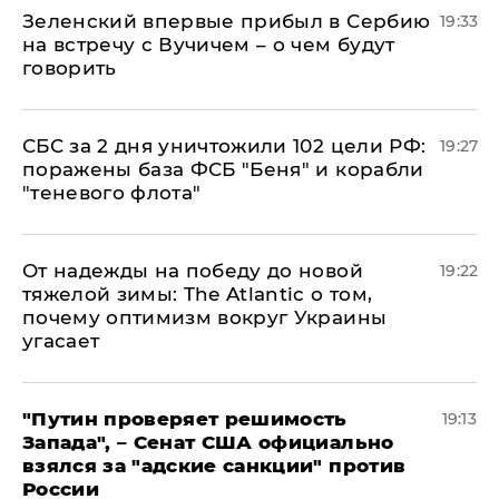
Зеленский впервые прибыл в Сербию
19:33
на встречу с Вучичем – о чем будут
говорить
СБС за 2 дня уничтожили 102 цели РФ:
19:27
поражены база ФСБ "Беня" и корабли
"теневого флота"
От надежды на победу до новой
19:22
тяжелой зимы: The Atlantic о том,
почему оптимизм вокруг Украины
угасает
"Путин проверяет решимость
19:13
Запада", – Сенат США официально
взялся за "адские санкции" против
России