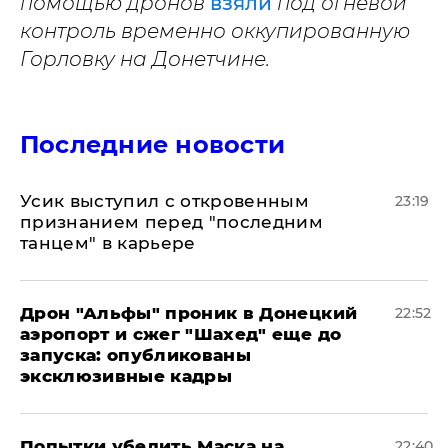
помощью дронов
взяли
под огневой
контроль временно оккупированную
Горловку на Донетчине.
Последние новости
Усик выступил с откровенным
23:19
признанием перед "последним
танцем" в карьере
Дрон "Альфы" проник в Донецкий
22:52
аэропорт и сжег "Шахед" еще до
запуска: опубликованы
эксклюзивные кадры
Попытки убедить Маска на
22:40