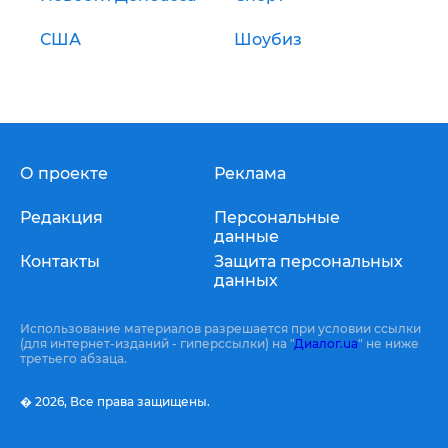
США
Шоубиз
О проекте
Реклама
Редакция
Персональные
данные
Контакты
Защита персональных
данных
Использование материалов разрешается при условии ссылки
(для интернет-изданий - гиперссылки) на "
Диалог.ua
" не ниже
третьего абзаца.
� 2026,
Все права защищены.