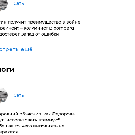
Сеть
тин получит преимущество в войне
краиной", – колумнист Bloomberg
достерег Запад от ошибки
отреть ещё
логи
Сеть
ородний объяснил, как Федорова
ут "использовать втемную",
бещав то, чего выполнять не
ираются