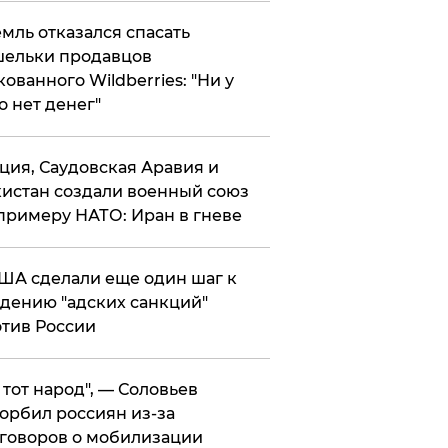
мль отказался спасать
ельки продавцов
кованного Wildberries: "Ни у
о нет денег"
ция, Саудовская Аравия и
истан создали военный союз
примеру НАТО: Иран в гневе
ША сделали еще один шаг к
дению "адских санкций"
тив России
е тот народ", — Соловьев
орбил россиян из-за
говоров о мобилизации