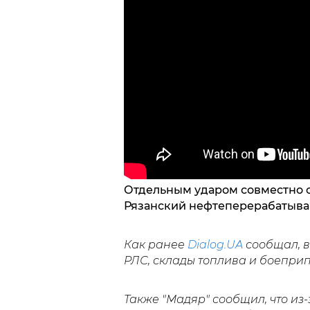
Отдельным ударом совместно 
Рязанский нефтеперерабатыва
Как ранее
Dialog.UA
сообщал, 
РЛС, склады топлива и боепри
Также "Мадяр" сообщил, что из