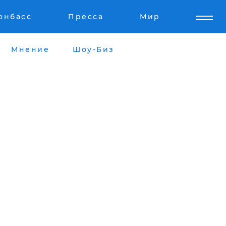
онбасс
Пресса
Мир
Мнение
Шоу-Биз