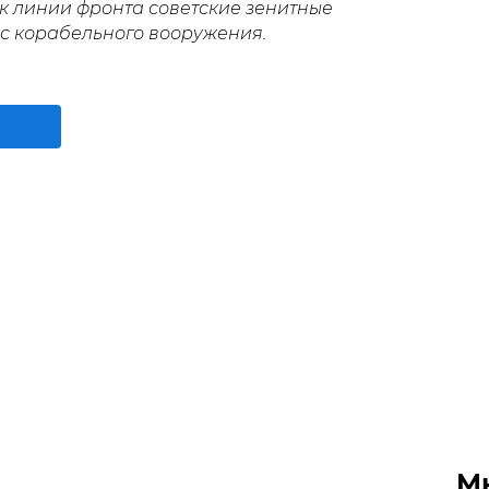
к линии фронта советские зенитные
е с корабельного вооружения.
М