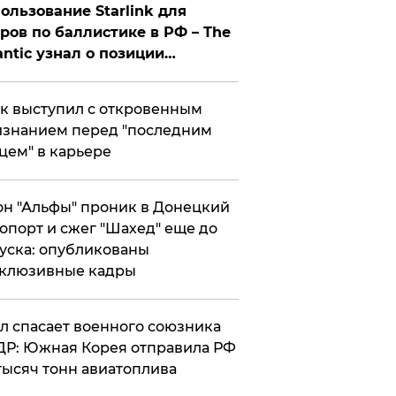
ользование Starlink для
ров по баллистике в РФ – The
antic узнал о позиции
знесмена
к выступил с откровенным
знанием перед "последним
цем" в карьере
н "Альфы" проник в Донецкий
опорт и сжег "Шахед" еще до
уска: опубликованы
склюзивные кадры
ул спасает военного союзника
Р: Южная Корея отправила РФ
тысяч тонн авиатоплива