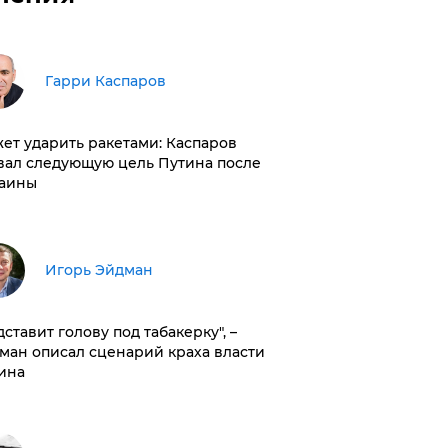
Гарри Каспаров
ет ударить ракетами: Каспаров
вал следующую цель Путина после
аины
Игорь Эйдман
дставит голову под табакерку", –
ман описал сценарий краха власти
ина