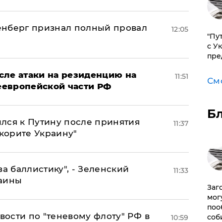
енберг признал полный провал
12:05
"Пу
с У
пре
сле атаки на резиденцию на
11:51
См
неевропейской части РФ
Б
лся к Путину после принятия
11:37
окорите Украину"
за баллистику", - Зеленский
11:33
раины
Заг
мог
поо
ости по "теневому флоту" РФ в
соб
10:59