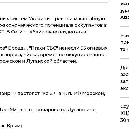
исп
уда
Atl
отных систем Украины провели масштабную
би
-экономического потенциала оккупантов в
Т. В Сети опубликовано видео атак.
Уси
при
а" Бровди, "Птахи СБС" нанесли 55 огневых
тан
Таганрога, Ейска, временно оккупированного
рожской и Луганской областей.
Дро
аэр
зап
эк
аир" и вертолёт "Ка-27" в н. п. РФ Морской;
​Се
ор-М2" в н. п. Гончарово на Луганщине;
КНД
30 
ок, Крым;