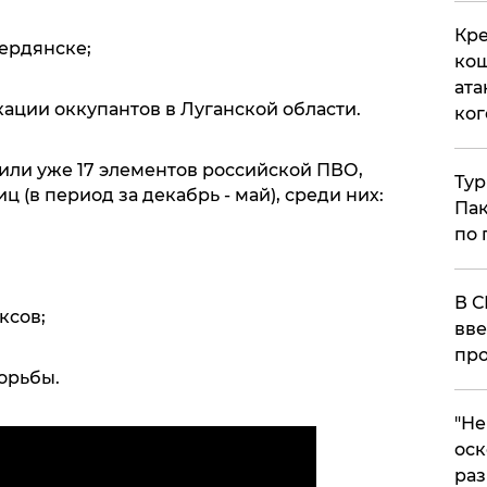
Кре
Бердянске;
кош
ата
кации оккупантов в Луганской области.
ког
ожили уже 17 элементов российской ПВО,
Тур
ц (в период за декабрь - май), среди них:
Пак
по 
В С
ксов;
вве
про
орьбы.
​"Н
оск
раз