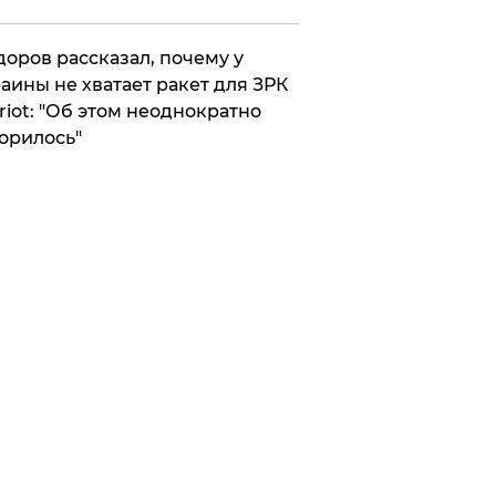
оров рассказал, почему у
аины не хватает ракет для ЗРК
riot: "Об этом неоднократно
орилось"