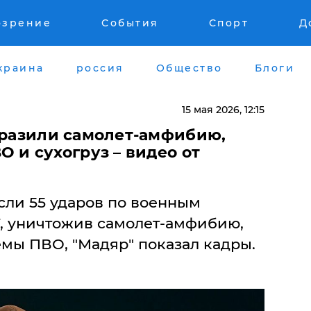
озрение
События
Спорт
Д
краина
россия
Общество
Блоги
15 мая 2026, 12:15
поразили самолет-амфибию,
О и сухогруз – видео от
если 55 ударов по военным
Т, уничтожив самолет-амфибию,
темы ПВО, "Мадяр" показал кадры.