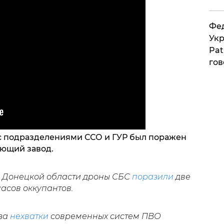
Фед
Укр
Pat
гов
с подразделениями ССО и ГУР был поражен
ющий завод.
в Донецкой области дроны СБС
поразили
две
пасов оккупантов.
-за
нехватки
современных систем ПВО