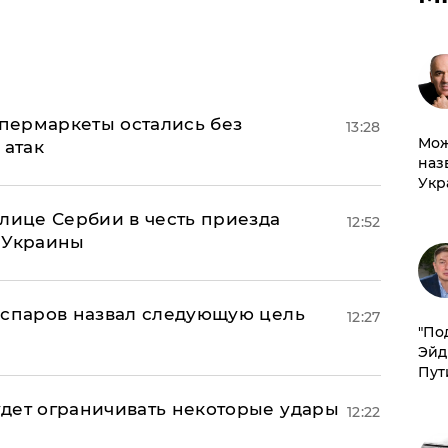
пермаркеты остались без
13:28
Мож
 атак
наз
Укр
олице Сербии в честь приезда
12:52
 Украины
аспаров назвал следующую цель
12:27
​"По
Эйд
Пут
дет ограничивать некоторые удары
12:22