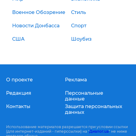
Военное Обозрение
Стиль
Новости Донбасса
Спорт
США
Шоубиз
О проекте
Реклама
Редакция
Персональные
данные
Контакты
Защита персональных
данных
Использование материалов разрешается при условии ссылки
(для интернет-изданий - гиперссылки) на "
Диалог.ua
" не ниже
третьего абзаца.