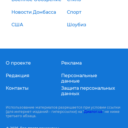
Новости Донбасса
Спорт
США
Шоубиз
О проекте
Реклама
Редакция
Персональные
данные
Контакты
Защита персональных
данных
Использование материалов разрешается при условии ссылки
(для интернет-изданий - гиперссылки) на "
Диалог.ua
" не ниже
третьего абзаца.