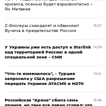
кризиса, осенью будет взрывоопасно –
Ян Матвеев
Z-блогеры скандалят и обвиняют
15:27
Вучича в предательстве России
У Украины уже есть доступ к Starlink
14:39
над территорией России: в одной
специальной зоне – СМИ
​"Что-то изменилось", – Турция
14:14
запросила у США разрешение
передать Украине ATACMS и M270
​Российская "Арена" сбила семь
13:46
дронов, но танк все равно сгорел: что