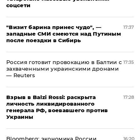
соцсети
"Визит барина принес чудо", —
17:37
западные СМИ смеются над Путиным
после поездки в Сибирь
​Россия готовит провокацию в Балтии с
17:35
захваченными украинскими дронами
— Reuters
​Взрыв в Balzi Rossi: раскрыта
17:28
личность ликвидированного
генерала РФ, воевавшего против
Украины
Bloomberg: экономика России
16:20