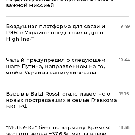
важной миссией
Воздушная платформа для связи и
19:49
РЭБ: в Украине представили дрон
Highline-T
Чалый предупредил о следующем
19:44
шаге Путина, направленном на то,
чтобы Украина капитулировала
Взрыв в Balzi Rossi: стало известно о
19:16
новых пострадавших в семье Главкома
ВКС РФ
​"МоЛоЧКа" бьет по карману Кремля:
18:58
экспорт зерна −37,6 %, масла вдвое,