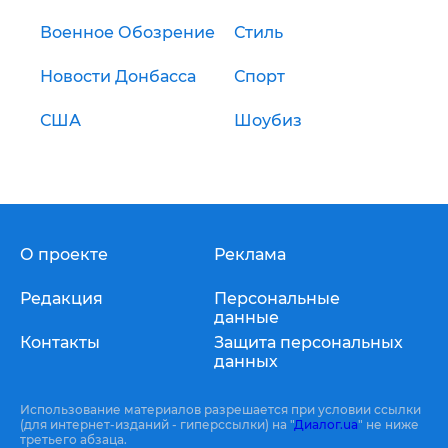
Военное Обозрение
Стиль
Новости Донбасса
Спорт
США
Шоубиз
О проекте
Реклама
Редакция
Персональные
данные
Контакты
Защита персональных
данных
Использование материалов разрешается при условии ссылки
(для интернет-изданий - гиперссылки) на "
Диалог.ua
" не ниже
третьего абзаца.