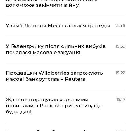
допоможе закінчити війну
У сім'ї Ліонеля Мессі сталася трагедія
15:46
У Геленджику після сильних вибухів
15:39
почалася масова евакуація
Продавцям Wildberries загрожують
15:22
масові банкрутства – Reuters
Жданов порадував хорошими
15:17
новинами з Росії та припустив, що
буде далі