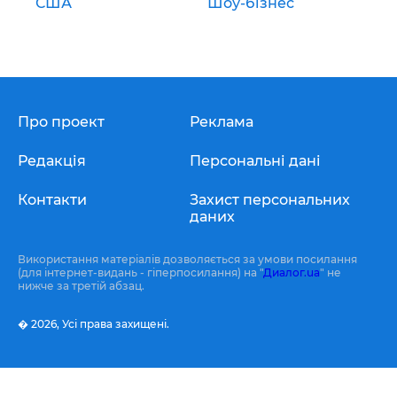
США
Шоу-бізнес
Про проект
Реклама
Редакція
Персональні дані
Контакти
Захист персональних
даних
Використання матеріалів дозволяється за умови посилання
(для інтернет-видань - гіперпосилання) на "
Диалог.ua
" не
нижче за третій абзац.
� 2026,
Усі права захищені.