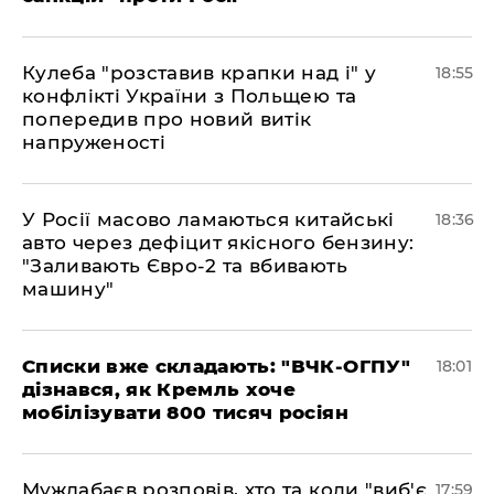
Кулеба "розставив крапки над і" у
18:55
конфлікті України з Польщею та
попередив про новий витік
напруженості
У Росії масово ламаються китайські
18:36
авто через дефіцит якісного бензину:
"Заливають Євро-2 та вбивають
машину"
Списки вже складають: "ВЧК-ОГПУ"
18:01
дізнався, як Кремль хоче
мобілізувати 800 тисяч росіян
Муждабаєв розповів, хто та коли "виб'є
17:59