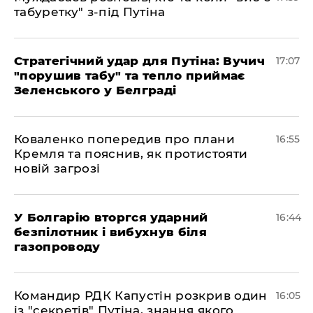
табуретку" з-під Путіна
Стратегічний удар для Путіна: Вучич
17:07
"порушив табу" та тепло приймає
Зеленського у Белграді
Коваленко попередив про плани
16:55
Кремля та пояснив, як протистояти
новій загрозі
У Болгарію вторгся ударний
16:44
безпілотник і вибухнув біля
газопроводу
Командир РДК Капустін розкрив один
16:05
із "секретів" Путіна, знання якого