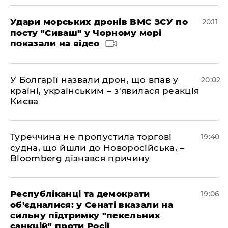
Удари морських дронів ВМС ЗСУ по
20:11
посту "Сиваш" у Чорному морі
показали на відео
У Болгарії назвали дрон, що впав у
20:02
країні, українським – з'явилася реакція
Києва
Туреччина не пропустила торгові
19:40
судна, що йшли до Новоросійська, –
Bloomberg дізнався причину
Республіканці та демократи
19:06
об'єдналися: у Сенаті вказали на
сильну підтримку "пекельних
санкцій" проти Росії