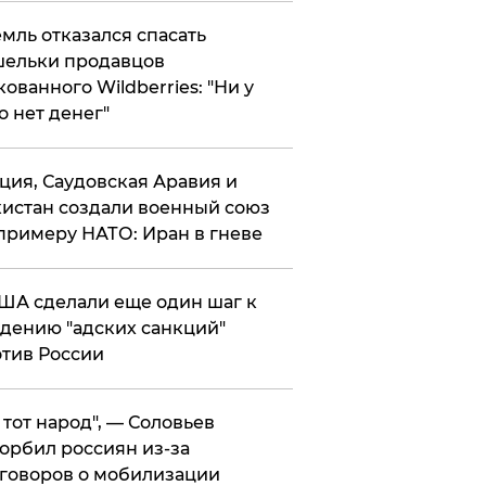
мль отказался спасать
ельки продавцов
кованного Wildberries: "Ни у
о нет денег"
ция, Саудовская Аравия и
истан создали военный союз
примеру НАТО: Иран в гневе
ША сделали еще один шаг к
дению "адских санкций"
тив России
е тот народ", — Соловьев
орбил россиян из-за
говоров о мобилизации