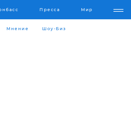
онбасс
Пресса
Мир
Мнение
Шоу-Биз