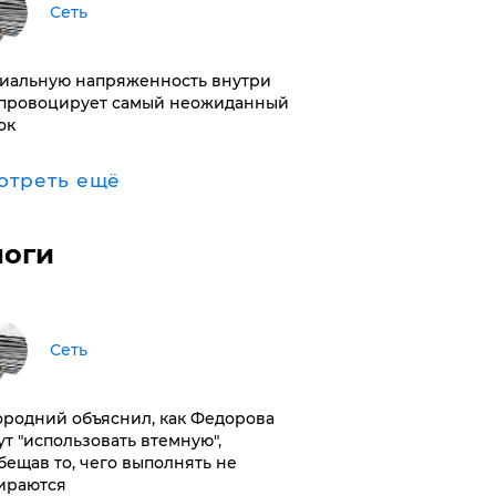
Сеть
иальную напряженность внутри
провоцирует самый неожиданный
ок
отреть ещё
логи
Сеть
ородний объяснил, как Федорова
ут "использовать втемную",
бещав то, чего выполнять не
ираются