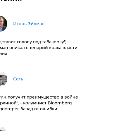
Игорь Эйдман
дставит голову под табакерку", –
ман описал сценарий краха власти
ина
Сеть
тин получит преимущество в войне
краиной", – колумнист Bloomberg
достерег Запад от ошибки