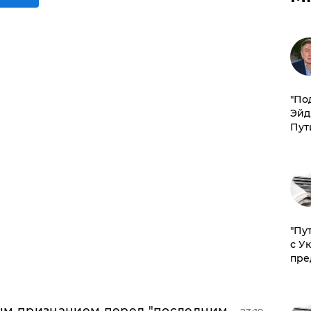
​"По
Эйд
Пут
"Пу
с У
пре
ным признанием перед "последним