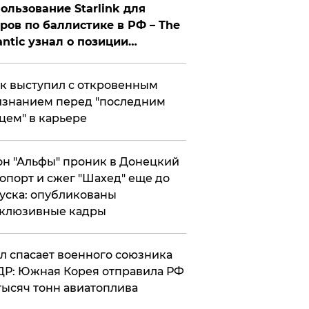
ользование Starlink для
ров по баллистике в РФ – The
antic узнал о позиции
знесмена
к выступил с откровенным
знанием перед "последним
цем" в карьере
н "Альфы" проник в Донецкий
опорт и сжег "Шахед" еще до
уска: опубликованы
склюзивные кадры
ул спасает военного союзника
Р: Южная Корея отправила РФ
тысяч тонн авиатоплива