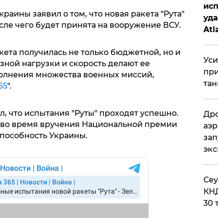
исп
краины заявил о том, что новая ракета "Рута"
уда
ле чего будет принята на вооружение ВСУ.
Atl
би
акета получилась не только бюджетной, но и
Уси
зной нагрузки и скорость делают ее
при
олнения множества военных миссий,
тан
65
".
, что испытания "Руты" проходят успешно.
Дро
 во время вручения Национальной премии
аэр
способность Украины.
зап
эк
​Се
КНД
30 