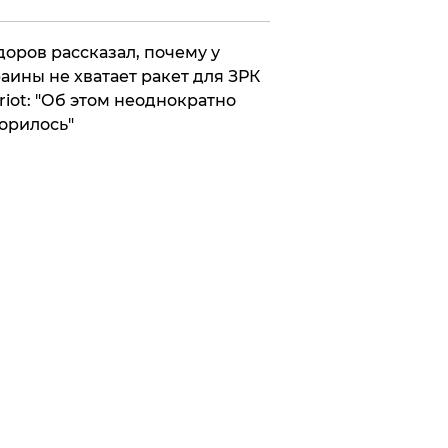
оров рассказал, почему у
аины не хватает ракет для ЗРК
riot: "Об этом неоднократно
орилось"