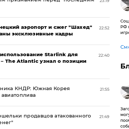
23:19
Соц
нецкий аэропорт и сжег "Шахед"
РФ 
22:52
игр
ваны эксклюзивные кадры
См
использование Starlink для
22:40
– The Atlantic узнал о позиции
Б
юзника КНДР: Южная Корея
21:55
н авиатоплива
Заг
мог
кошельки продавцов атакованного
21:49
поо
енег"
соб