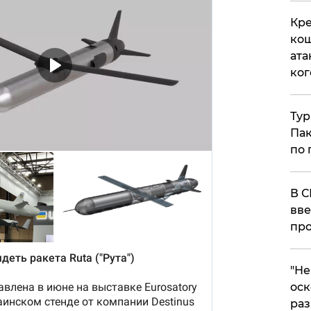
Кре
кош
ата
ког
Тур
Пак
по 
В С
вве
про
​"Н
оск
раз