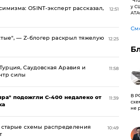
​"Ч
у С
симизма: OSINT-эксперт рассказал,
12:51
ATA
См
стые", — Z-блогер раскрыл тяжелую
12:25
Б
 Турция, Саудовская Аравия и
11:58
нтр силы
​В 
яра" подожгли С-400 недалеко от
11:39
схе
ка
не 
н: старые схемы распределения
10:49
т