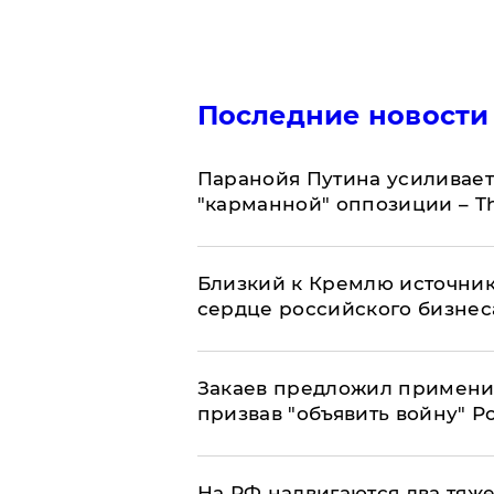
Последние новости
Паранойя Путина усиливает
"карманной" оппозиции – Th
Близкий к Кремлю источник
сердце российского бизнес
Закаев предложил применит
призвав "объявить войну" Р
На РФ надвигаются два тяже