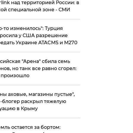
rlink над территорией России: в
ой специальной зоне - СМИ
то-то изменилось": Турция
росила у США разрешение
едать Украине ATACMS и M270
ссийская "Арена" сбила семь
нов, но танк все равно сгорел:
 произошло
ены аховые, магазины пустые",
-блогер раскрыл тяжелую
уацию в Крыму
емль остается за бортом: