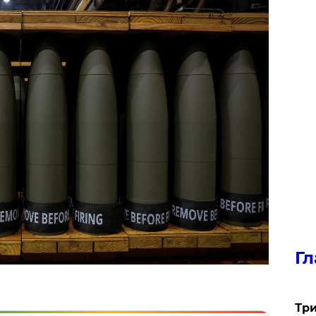
Гл
Три