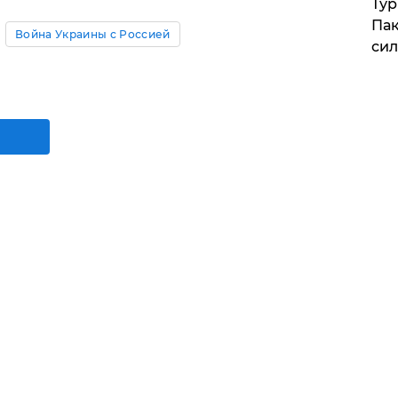
Тур
Пак
Война Украины с Россией
си