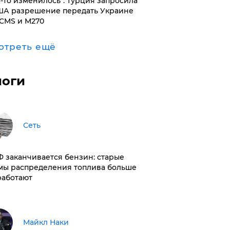
то-то изменилось": Турция запросила
ША разрешение передать Украине
CMS и M270
отреть ещё
логи
Сеть
РФ заканчивается бензин: старые
мы распределения топлива больше
работают
Майкл Наки