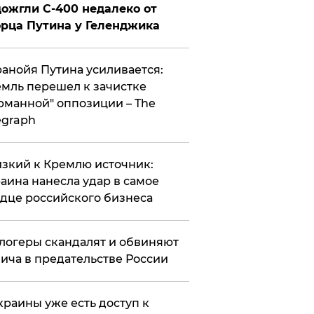
ожгли С-400 недалеко от
рца Путина у Геленджика
анойя Путина усиливается:
мль перешел к зачистке
рманной" оппозиции – The
egraph
зкий к Кремлю источник:
аина нанесла удар в самое
дце российского бизнеса
логеры скандалят и обвиняют
ича в предательстве России
краины уже есть доступ к