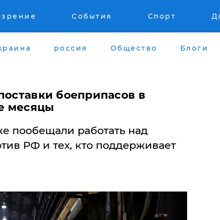
озрение
События
Спорт
Д
краина
россия
Общество
Блоги
поставки боеприпасов в
е месяцы
е пообещали работать над
тив РФ и тех, кто поддерживает