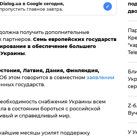
под
Dialog.ua в Google сегодня,
✓
пропустить главное завтра.
дво
Пар
должна получить дополнительные
Кре
 партнеров.
Семь европейских государств
"ка
ирование в обеспечение большего
Tel
 Украины
.
Эстония, Латвия, Дания, Финляндия,
Бли
 Об этом говорится в совместном
заявлении
Укр
нных государств.
сер
необходимость снабжения Украины всем
Z-б
ла в состоянии бороться с российской
Вуч
чивый и справедливый мир.
У У
ижайшие месяцы усилят поддержку