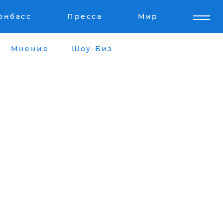
онбасс
Пресса
Мир
Мнение
Шоу-Биз