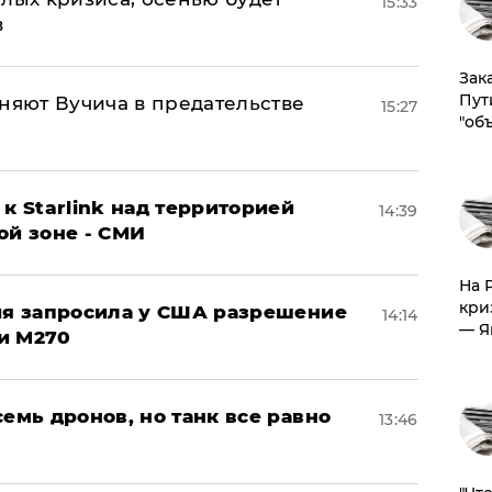
15:33
в
Зак
Пут
няют Вучича в предательстве
15:27
"об
к Starlink над территорией
14:39
ой зоне - СМИ
На 
кри
ция запросила у США разрешение
14:14
— Я
и M270
семь дронов, но танк все равно
13:46