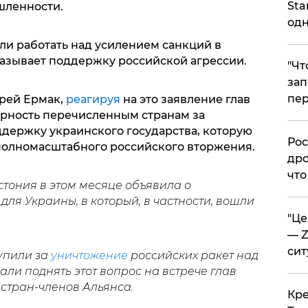
Sta
шленности.
одн
ли работать над усилением санкций в
оказывает поддержку российской агрессии.
​"Ч
зап
пер
рей Ермак,
реагируя
на это заявление глав
арность перечисленным странам за
держку украинского государства, которую
​Ро
полномасштабного российского вторжения.
дро
что
стония в этом месяце объявила о
ля Украины, в который, в частности, вошли
​"Ц
— Z
сит
упили за
уничтожение
российских ракет над
и поднять этот вопрос на встрече глав
стран-членов Альянса.
​Кр