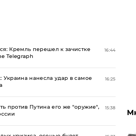
ся: Кремль перешел к зачистке
16:44
e Telegraph
: Украина нанесла удар в самое
16:25
а
ь против Путина его же "оружие",
15:38
М
оссии
лых кризиса, осенью будет