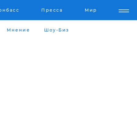
онбасс
Пресса
Мир
Мнение
Шоу-Биз