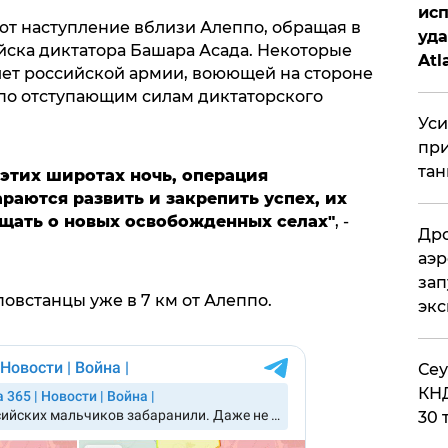
исп
т наступление вблизи Алеппо, обращая в
уда
йска диктатора Башара Асада. Некоторые
Atl
лет российской армии, воюющей на стороне
би
 по отступающим силам диктаторского
Уси
при
тан
этих широтах ночь, операция
раются развить и закрепить успех, их
щать о новых освобожденных селах"
, -
Дро
аэр
зап
повстанцы уже в 7 км от Алеппо.
эк
​Се
КНД
30 