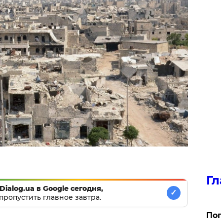
Гл
Dialog.ua в Google сегодня,
✓
пропустить главное завтра.
Поп