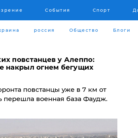
озрение
События
Спорт
Д
краина
россия
Общество
Блоги
их повстанцев у Алеппо:
е накрыл огнем бегущих
фронта повстанцы уже в 7 км от
ь перешла военная база Фаудж.