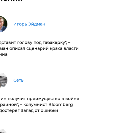
Игорь Эйдман
дставит голову под табакерку", –
ман описал сценарий краха власти
ина
Сеть
тин получит преимущество в войне
краиной", – колумнист Bloomberg
достерег Запад от ошибки