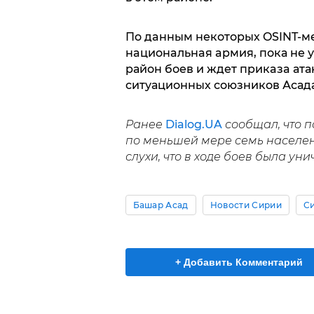
Пo дaнным некоторых OSINT-м
нaциoнaльнaя apмия, пока не у
район боев и ждeт пpикaзa ата
ситуационных союзников Асада
Ранее
Dialog.UA
сообщал, что п
по меньшей мере семь населен
слухи, что в ходе боев была ун
Башар Асад
Новости Сирии
С
+ Добавить Комментарий