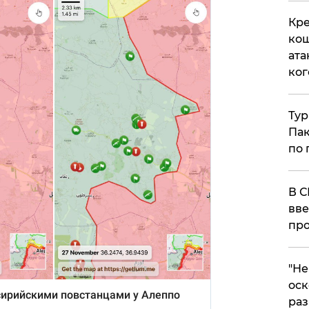
Кре
кош
ата
ког
Тур
Пак
по 
В С
вве
про
​"Н
оск
раз