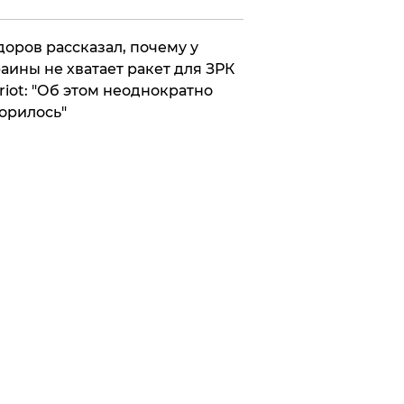
оров рассказал, почему у
аины не хватает ракет для ЗРК
riot: "Об этом неоднократно
орилось"