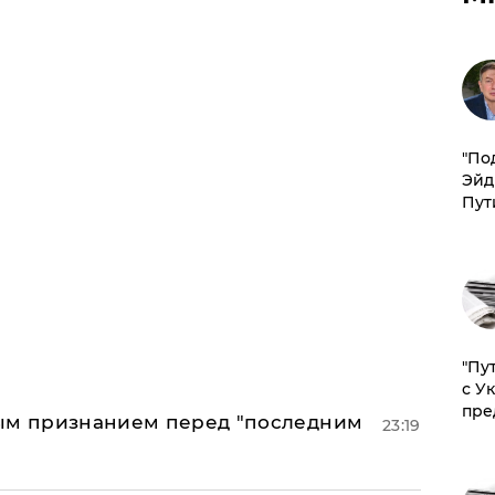
​"По
Эйд
Пут
"Пу
с У
пре
ным признанием перед "последним
23:19