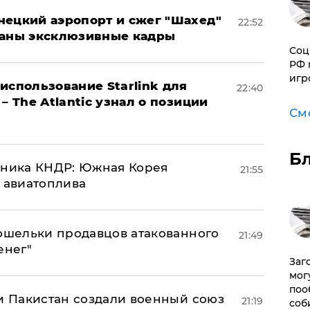
нецкий аэропорт и сжег "Шахед"
22:52
ваны эксклюзивные кадры
Соц
РФ 
игр
использование Starlink для
22:40
– The Atlantic узнал о позиции
См
Б
юзника КНДР: Южная Корея
21:55
н авиатоплива
кошельки продавцов атакованного
21:49
енег"
Заг
мог
поо
 и Пакистан создали военный союз
21:19
соб