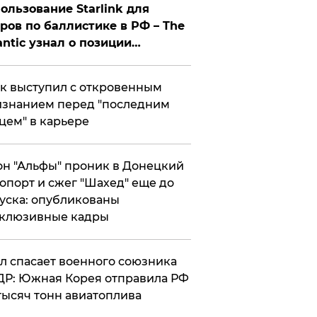
ользование Starlink для
ров по баллистике в РФ – The
antic узнал о позиции
знесмена
к выступил с откровенным
знанием перед "последним
цем" в карьере
н "Альфы" проник в Донецкий
опорт и сжег "Шахед" еще до
уска: опубликованы
склюзивные кадры
ул спасает военного союзника
Р: Южная Корея отправила РФ
тысяч тонн авиатоплива