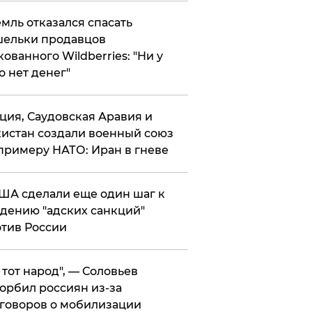
мль отказался спасать
ельки продавцов
кованного Wildberries: "Ни у
о нет денег"
ция, Саудовская Аравия и
истан создали военный союз
примеру НАТО: Иран в гневе
ША сделали еще один шаг к
дению "адских санкций"
тив России
е тот народ", — Соловьев
орбил россиян из-за
говоров о мобилизации