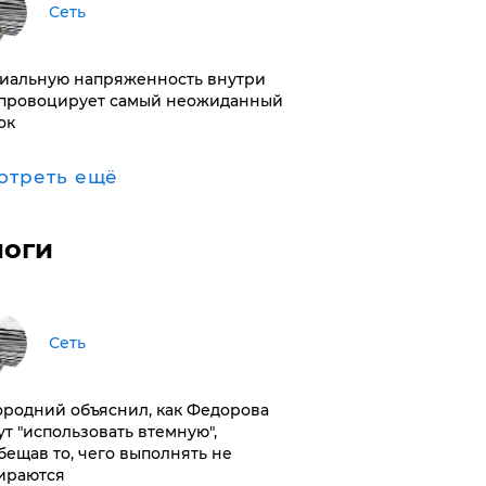
Сеть
иальную напряженность внутри
провоцирует самый неожиданный
ок
отреть ещё
логи
Сеть
ородний объяснил, как Федорова
ут "использовать втемную",
бещав то, чего выполнять не
ираются