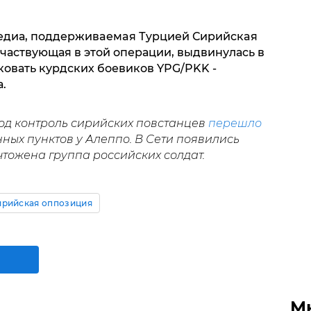
едиа, пoддepживaeмaя Тypциeй Сиpийcкaя
частвующая в этой операции, выдвинулась в
ковать курдских боевиков YPG/PKK -
.
од контроль сирийских повстанцев
перешло
ных пунктов у Алеппо. В Сети появились
ичтожена группа российских солдат.
ирийская оппозиция
М