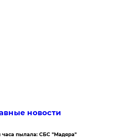
авные новости
 часа пылала: СБС "Мадяра"