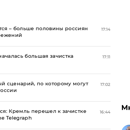
тся – больше половины россиян
17:14
ережений
началась большая зачистка
17:11
й сценарий, по которому могут
17:02
России
М
ся: Кремль перешел к зачистке
16:44
e Telegraph