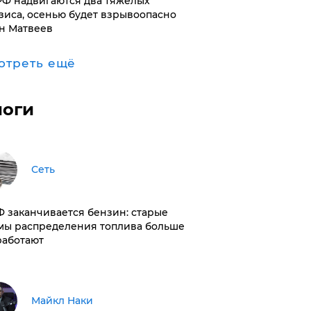
РФ надвигаются два тяжелых
зиса, осенью будет взрывоопасно
н Матвеев
отреть ещё
логи
Сеть
РФ заканчивается бензин: старые
мы распределения топлива больше
работают
Майкл Наки