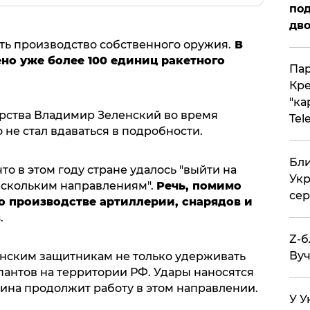
под
дво
ь производство собственного оружия.
В
ено уже более 100 единиц ракетного
Пар
Кре
"ка
арства Владимир Зеленский во время
Tel
но не стал вдаваться в подробности.
Бли
то в этом году стране удалось "выйти на
Укр
ескольким направлениям".
Речь, помимо
сер
о производстве артиллерии, снарядов и
в
.
Z-б
Вуч
инским защитникам не только удерживать
пантов на территории РФ. Удары наносятся
аина продолжит работу в этом направлении.
У У