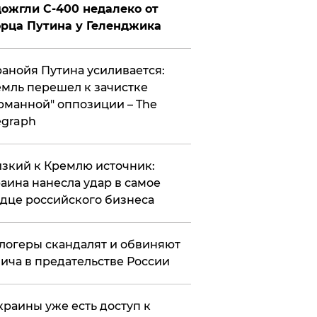
ожгли С-400 недалеко от
рца Путина у Геленджика
анойя Путина усиливается:
мль перешел к зачистке
рманной" оппозиции – The
egraph
зкий к Кремлю источник:
аина нанесла удар в самое
дце российского бизнеса
логеры скандалят и обвиняют
ича в предательстве России
краины уже есть доступ к