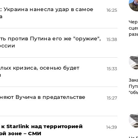
: Украина нанесла удар в самое
16:25
а
Чер
сце
раз
ь против Путина его же "оружие",
15:38
оссии
лых кризиса, осенью будет
15:33
в
Зак
Пут
"об
няют Вучича в предательстве
15:27
к Starlink над территорией
14:39
ой зоне – СМИ