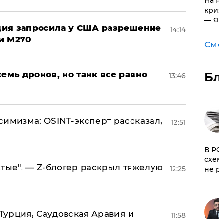
На 
кри
— Я
урция запросила у США разрешение
14:14
и M270
См
семь дронов, но танк все равно
Б
13:46
симизма: OSINT-эксперт рассказал,
12:51
​В 
схе
стые", — Z-блогер раскрыл тяжелую
12:25
не 
 Турция, Саудовская Аравия и
11:58