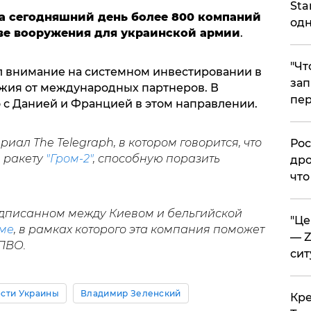
Sta
а сегодняшний день более 800 компаний
одн
ве вооружения для украинской армии
.
​"Ч
л внимание на системном инвестировании в
зап
жия от международных партнеров. В
пер
о с Данией и Францией в этом направлении.
иал The Telegraph, в котором говорится, что
​Ро
й ракету
"Гром-2"
, способную поразить
дро
что
подписанном между Киевом и бельгийской
​"Ц
ме
, в рамках которого эта компания поможет
— Z
 ПВО.
сит
сти Украины
Владимир Зеленский
​Кр