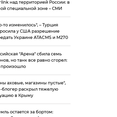
rlink над территорией России: в
ой специальной зоне – СМИ
то-то изменилось", – Турция
росила у США разрешение
едать Украине ATACMS и M270
ссийская "Арена" сбила семь
нов, но танк все равно сгорел:
 произошло
ены аховые, магазины пустые",
-блогер раскрыл тяжелую
уацию в Крыму
емль остается за бортом: