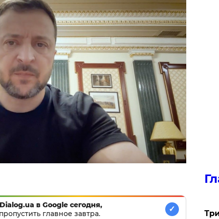
Гл
Dialog.ua в Google сегодня,
✓
Три
пропустить главное завтра.