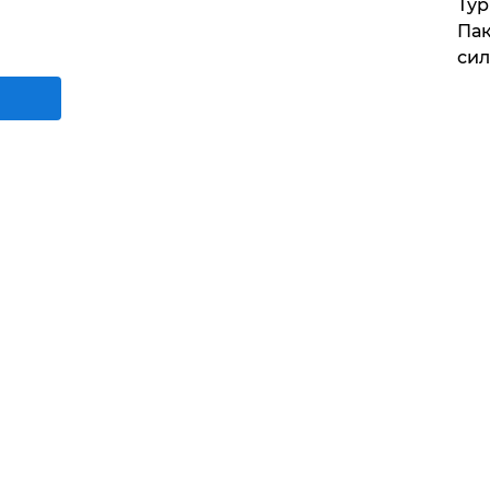
Тур
Пак
си