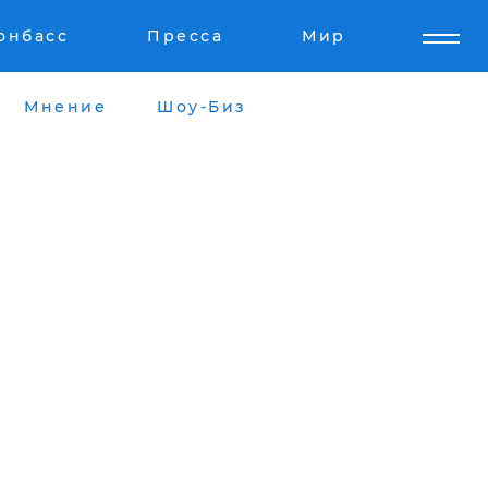
онбасс
Пресса
Мир
Мнение
Шоу-Биз