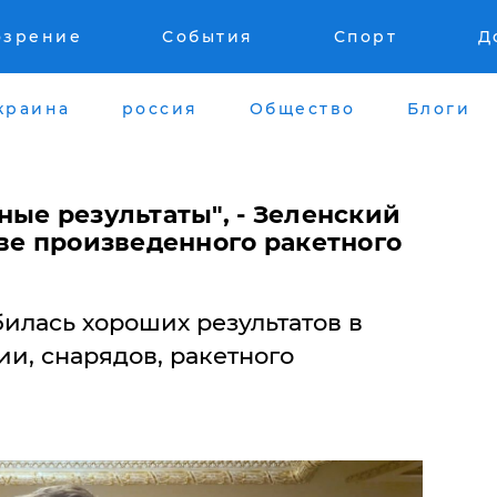
озрение
События
Спорт
Д
краина
россия
Общество
Блоги
ые результаты", - Зеленский
ве произведенного ракетного
билась хороших результатов в
и, снарядов, ракетного