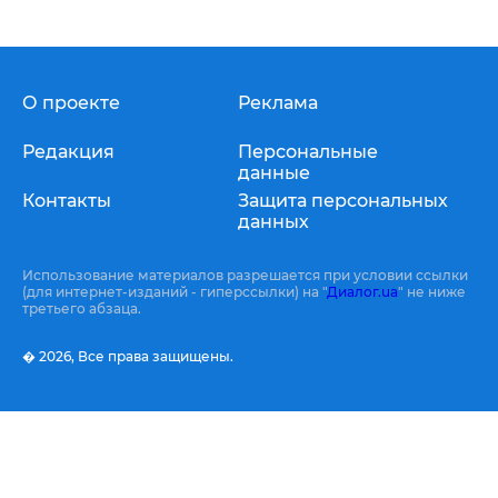
О проекте
Реклама
Редакция
Персональные
данные
Контакты
Защита персональных
данных
Использование материалов разрешается при условии ссылки
(для интернет-изданий - гиперссылки) на "
Диалог.ua
" не ниже
третьего абзаца.
� 2026,
Все права защищены.