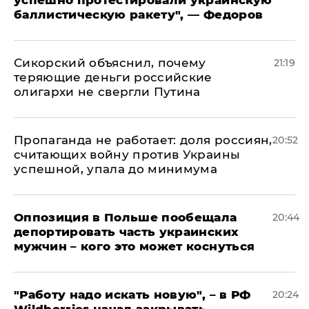
баллистическую ракету", — Федоров
Сикорский объяснил, почему
21:19
теряющие деньги российские
олигархи не свергли Путина
​Пропаганда не работает: доля россиян,
20:52
считающих войну против Украины
успешной, упала до минимума
Оппозиция в Польше пообещала
20:44
депортировать часть украинских
мужчин – кого это может коснуться
"Работу надо искать новую", – в РФ
20:24
Wildberries начал закрывать