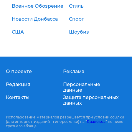
Военное Обозрение
Стиль
Новости Донбасса
Спорт
США
Шоубиз
О проекте
Реклама
Редакция
Персональные
данные
Контакты
Защита персональных
данных
Использование материалов разрешается при условии ссылки
(для интернет-изданий - гиперссылки) на "
Диалог.ua
" не ниже
третьего абзаца.