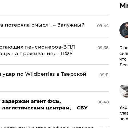
М
а потеряла смысл", – Залужный
09:44
аботающих пенсионеров-ВПЛ
09:38
Гла
ощь на проживание, – ПФУ
сил
что
Лев
удар по Wildberries в Тверской
09:11
 задержан агент ФСБ,
08:48
 логистическим центрам, – СБУ
​Ук
гла
по 