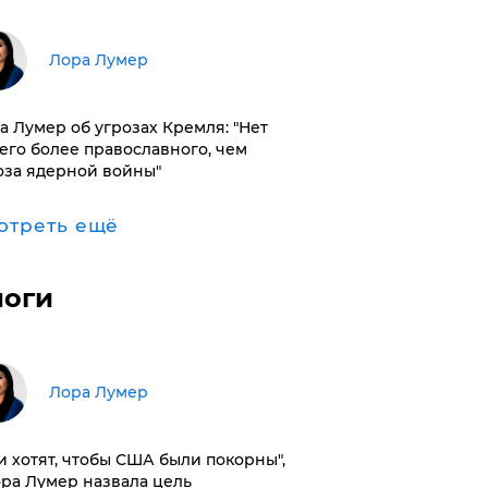
​Лора Лумер
а Лумер об угрозах Кремля: "Нет
его более православного, чем
оза ядерной войны"
отреть ещё
логи
​Лора Лумер
и хотят, чтобы США были покорны",
ора Лумер назвала цель