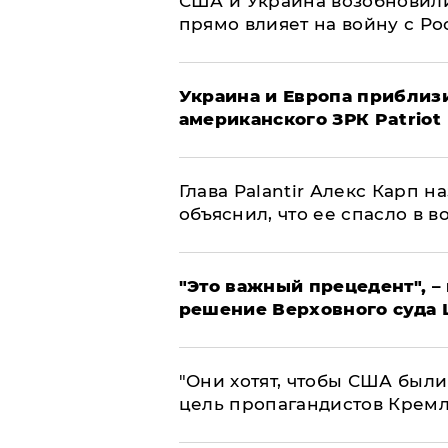
США и Украина возобновили
прямо влияет на войну с Р
Украина и Европа приблиз
американского ЗРК Patriot
Глава Palantir Алекс Карп 
объяснил, что ее спасло в в
"Это важный прецедент", –
решение Верховного суда 
"Они хотят, чтобы США были
цель пропагандистов Крем