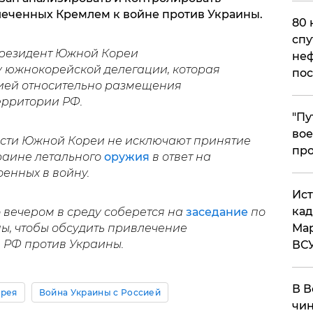
леченных Кремлем к войне против Украины.
80 
спу
президент Южной Кореи
неф
 южнокорейской делегации, которая
пос
ией относительно размещения
ерритории РФ.
​"П
вое
власти Южной Кореи не исключают принятие
про
раине летального
оружия
в ответ на
оенных в войну.
​Ис
кад
вечером в среду соберется на
заседание
по
ы, чтобы обсудить привлечение
Мар
е РФ против Украины.
ВС
В В
рея
Война Украины с Россией
чин