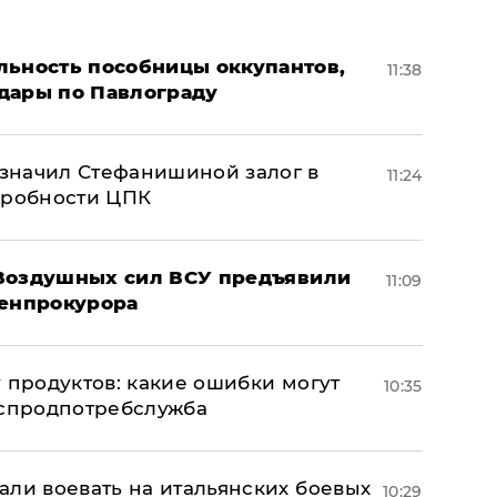
льность пособницы оккупантов,
11:38
дары по Павлограду
значил Стефанишиной залог в
11:24
дробности ЦПК
 Воздушных сил ВСУ предъявили
11:09
Генпрокурора
 продуктов: какие ошибки могут
10:35
оспродпотребслужба
али воевать на итальянских боевых
10:29