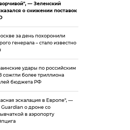
ворчивой", — Зеленский
казался о снижении поставок
О
оскве за день похоронили
рого генерала – стало известно
я
аинские удары по российским
 сожгли более триллиона
блей бюджета РФ
асная эскалация в Европе", —
 Guardian о дроне со
ывчаткой в аэропорту
йпцига