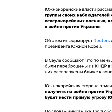
Южнокорейские власти рассма
группы своих наблюдателей 
северокорейских военных, к
в войне против Украины
.
Об этом информирует
Reuters
с
президента Южной Кореи.
В Сеуле сообщают, что по мень
были переброшены из КНДР в Р
них расположены ближе к зоне
Южнокорейская сторона отмеч
получить на войне против У
будет нести прямую угрозу 
По словам чиновника, Сеул обя