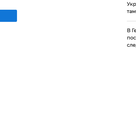
Укр
там
​В 
пос
сле