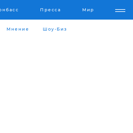
онбасс
Пресса
Мир
Мнение
Шоу-Биз