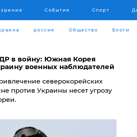
озрение
События
Спорт
Д
краина
россия
Общество
Блоги
ДР в войну: Южная Корея
краину военных наблюдателей
 привлечение северокорейских
не против Украины несет угрозу
ореи.