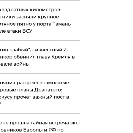
квадратных километров:
тники засняли крупное
тяное пятно у порта Тамань
ле атаки ВСУ
утин слабый", - известный Z-
нкор обвинил главу Кремля в
вале войны
точник раскрыл возможные
ровые планы Драпатого:
кусу прочат важный пост в
У
ене прошла тайная встреча экс-
овников Европы и РФ по