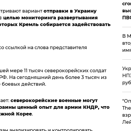
сго
выс
тривают вариант
отправки в Украину
с целью мониторинга развертывания
ПВ
оторых Кремль собирается задействовать
В М
вто
о ссылкой на слова представителя
им
Укр
шей мере 11 тысяч северокорейских солдат
НПЗ
Ф. На сегодняшний день более 3 тысяч из
ру
 боевых действий.
ает:
северокорейские военные могут
"Оп
краины ценный опыт для армии КНДР, что
The
Южной Корее
.
взр
Ле
зан анализировать и контролировать