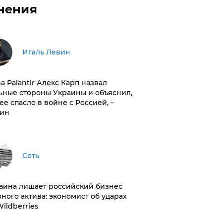
нения
Игаль Левин
ва Palantir Алекс Карп назвал
ьные стороны Украины и объяснил,
 ее спасло в войне с Россией, –
ин
Сеть
раина лишает российский бизнес
вного актива: экономист об ударах
Wildberries