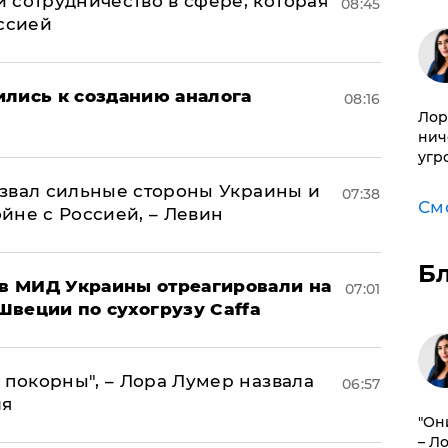
 сотрудничество в сфере, которая
08:45
оссией
ились к созданию аналога
08:16
Лор
нич
угр
назвал сильные стороны Украины и
07:38
См
ойне с Россией, – Левин
Б
 в МИД Украины отреагировали на
07:01
Швеции по сухогрузу Caffa
 покорны", – Лора Лумер назвала
06:57
ля
"Он
– Л