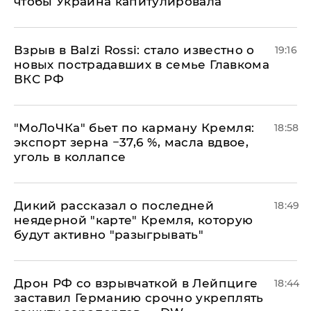
чтобы Украина капитулировала
Взрыв в Balzi Rossi: стало известно о
19:16
новых пострадавших в семье Главкома
ВКС РФ
​"МоЛоЧКа" бьет по карману Кремля:
18:58
экспорт зерна −37,6 %, масла вдвое,
уголь в коллапсе
Дикий рассказал о последней
18:49
неядерной "карте" Кремля, которую
будут активно "разыгрывать"
​Дрон РФ со взрывчаткой в Лейпциге
18:44
заставил Германию срочно укреплять