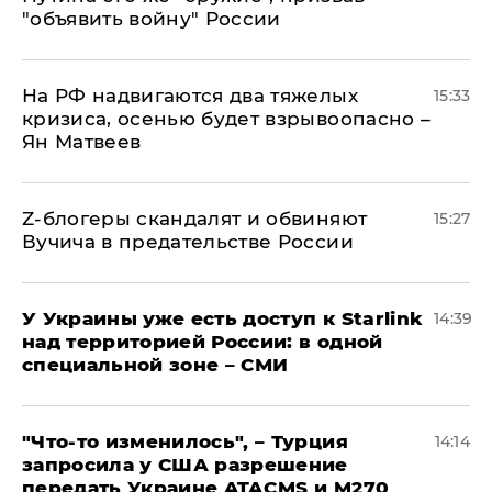
"объявить войну" России
На РФ надвигаются два тяжелых
15:33
кризиса, осенью будет взрывоопасно –
Ян Матвеев
Z-блогеры скандалят и обвиняют
15:27
Вучича в предательстве России
У Украины уже есть доступ к Starlink
14:39
над территорией России: в одной
специальной зоне – СМИ
​"Что-то изменилось", – Турция
14:14
запросила у США разрешение
передать Украине ATACMS и M270