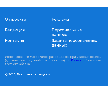
О проекте
Реклама
Редакция
Персональные
данные
Контакты
Защита персональных
данных
Использование материалов разрешается при условии ссылки
(для интернет-изданий - гиперссылки) на "
Диалог.ua
" не ниже
третьего абзаца.
� 2026,
Все права защищены.