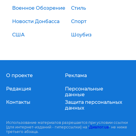
Военное Обозрение
Стиль
Новости Донбасса
Спорт
США
Шоубиз
О проекте
Реклама
Редакция
Персональные
данные
Контакты
Защита персональных
данных
Использование материалов разрешается при условии ссылки
(для интернет-изданий - гиперссылки) на "
Диалог.ua
" не ниже
третьего абзаца.