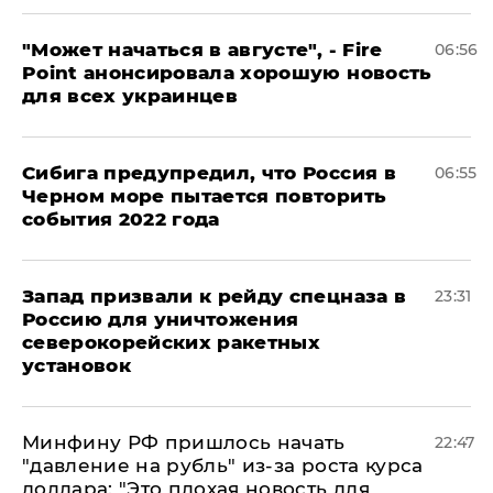
"Может начаться в августе", - Fire
06:56
Point анонсировала хорошую новость
для всех украинцев
Сибига предупредил, что Россия в
06:55
Черном море пытается повторить
события 2022 года
Запад призвали к рейду спецназа в
23:31
Россию для уничтожения
северокорейских ракетных
установок
Минфину РФ пришлось начать
22:47
"давление на рубль" из-за роста курса
доллара: "Это плохая новость для