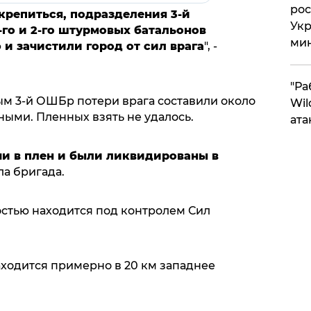
рос
акрепиться, подразделения 3-й
Укр
го и 2-го штурмовых батальонов
ми
и зачистили город от сил врага
", -
"Ра
ым 3-й ОШБр потери врага составили около
Wil
ыми. Пленных взять не удалось.
ата
чи в плен и были ликвидированы в
ла бригада.
стью находится под контролем Сил
аходится примерно в 20 км западнее