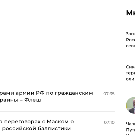
М
Зап
Рос
сев
Сик
тер
оли
рами армии РФ по гражданским
07:35
краины – Флеш
о переговорах с Маском о
07:10
Чал
в российской баллистики
Пут