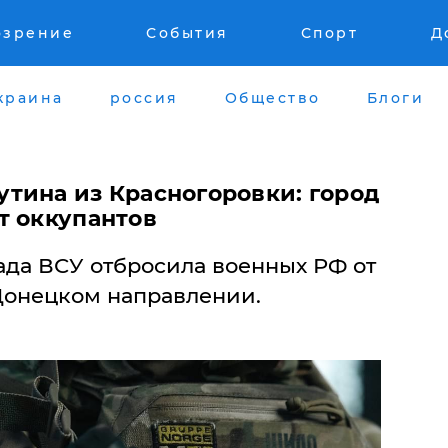
озрение
События
Спорт
Д
краина
россия
Общество
Блоги
утина из Красногоровки: город
т оккупантов
ада ВСУ отбросила военных РФ от
 Донецком направлении.