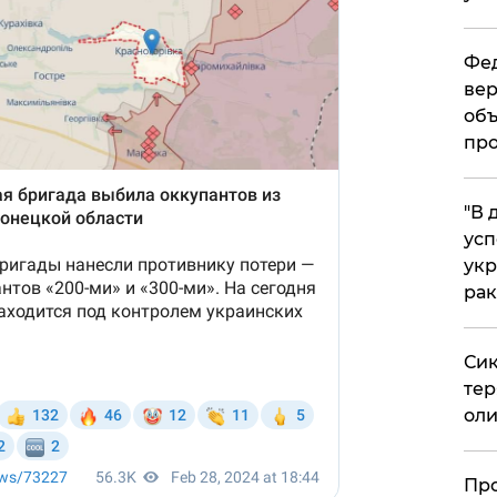
Фед
вер
объ
про
​"В
усп
укр
рак
Сик
тер
оли
​Пр