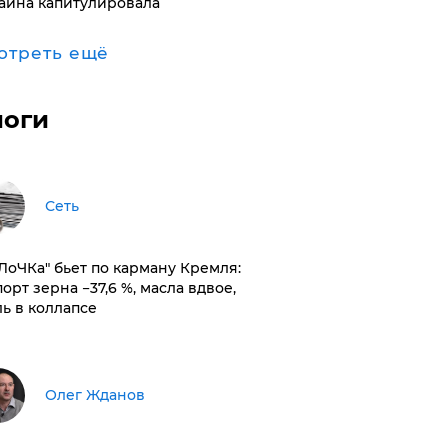
аина капитулировала
отреть ещё
логи
Сеть
оЛоЧКа" бьет по карману Кремля:
орт зерна −37,6 %, масла вдвое,
ль в коллапсе
Олег Жданов