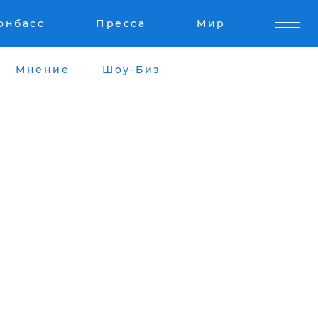
онбасс
Пресса
Мир
Мнение
Шоу-Биз