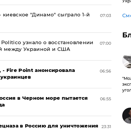
Укр
- киевское "Динамо" сыграло 1-й
См
07:03
Б
 Politico узнало о восстановлении
07:00
й между Украиной и США
 - Fire Point анонсировала
06:56
 украинцев
​"М
эксп
уго
оссия в Черном море пытается
06:55
да
пецназа в Россию для уничтожения
23:31