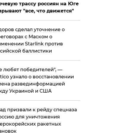
чевую трассу россиян на Юге
зрывают "все, что движется"
оров сделал уточнение о
еговорах с Маском о
менении Starlink против
сийской баллистики
се любят победителей", —
itico узнало о восстановлении
мена развединформацией
жду Украиной и США
ад призвали к рейду спецназа
оссию для уничтожения
ерокорейских ракетных
ановок