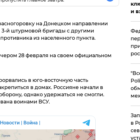
пропустить главное завтра.
клю
и в
расногоровку на Донецком направлении
 3-й штурмовой бригады с другими
Фед
ротивника из населенного пункта.
пер
при
рос
ечером 28 февраля на своем официальном
​"В
рорвались в юго-восточную часть
Pol
крепиться в домах. Россияне начали в
об
борону, однако удержаться не смогли.
ме
вана воинами ВСУ.
Зап
в Р
сев
уст