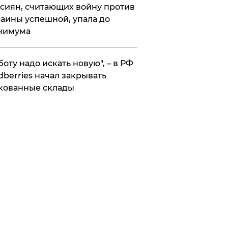
сиян, считающих войну против
аины успешной, упала до
нимума
боту надо искать новую", – в РФ
dberries начал закрывать
кованные склады