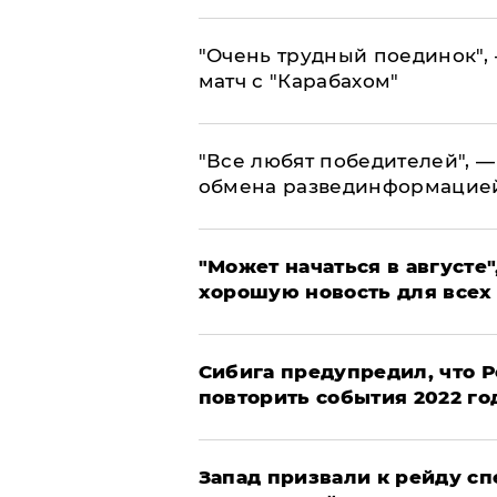
"Очень трудный поединок", 
матч с "Карабахом"
​"Все любят победителей", —
обмена развединформацие
"Может начаться в августе",
хорошую новость для всех
Сибига предупредил, что Р
повторить события 2022 го
Запад призвали к рейду с