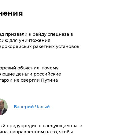
нения
ад призвали к рейду спецназа в
сию для уничтожения
ерокорейских ракетных установок
орский объяснил, почему
яющие деньги российские
гархи не свергли Путина
Валерий Чалый
ый предупредил о следующем шаге
ина, направленном на то, чтобы