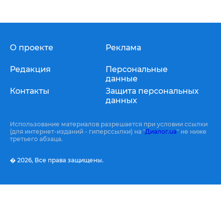
О проекте
Реклама
Редакция
Персональные
данные
Контакты
Защита персональных
данных
Использование материалов разрешается при условии ссылки
(для интернет-изданий - гиперссылки) на "
Диалог.ua
" не ниже
третьего абзаца.
� 2026,
Все права защищены.