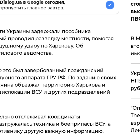
Dialog.ua в Google сегодня,
сго
✓
пропустить главное завтра.
выс
ПВ
ти Украины задержали пособника
В М
рый проводил разведку местности, помогая
душному удару по Харькову. Об
вто
силового ведомства.
им
о это был завербованный гражданский
Укр
нтурного аппарата ГРУ РФ. По заданию своих
НПЗ
жчина объезжал территорию Харькова и
ру
 дислокации ВСУ и других подразделений
"Оп
The
ельно отслеживал координаты
взр
азгружалась техника и боеприпасы ВСУ, а
Ле
ротивнику другую важную информацию.