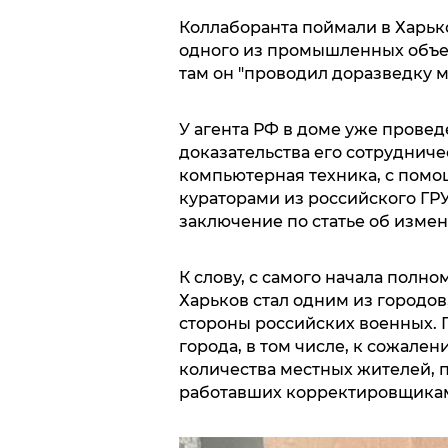
Коллаборанта поймали в Харько
одного из промышленных объек
там он "проводил доразведку м
У агента РФ в доме уже провед
доказательства его сотрудниче
компьютерная техника, с пом
кураторами из российского ГР
заключение по статье об измен
К слову, с самого начала полн
Харьков стал одним из городо
стороны российских военных. 
города, в том числе, к сожален
количества местных жителей, 
работавших корректировщикам