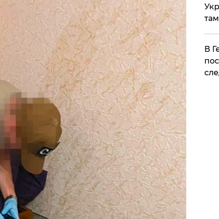
Укр
там
​В 
пос
сле