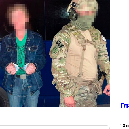
Гл
​"Х