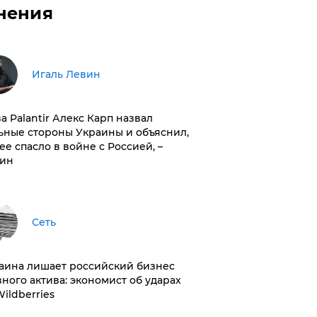
нения
Игаль Левин
ва Palantir Алекс Карп назвал
ьные стороны Украины и объяснил,
 ее спасло в войне с Россией, –
ин
Сеть
раина лишает российский бизнес
вного актива: экономист об ударах
Wildberries