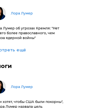
​Лора Лумер
а Лумер об угрозах Кремля: "Нет
его более православного, чем
оза ядерной войны"
отреть ещё
логи
​Лора Лумер
и хотят, чтобы США были покорны",
ора Лумер назвала цель