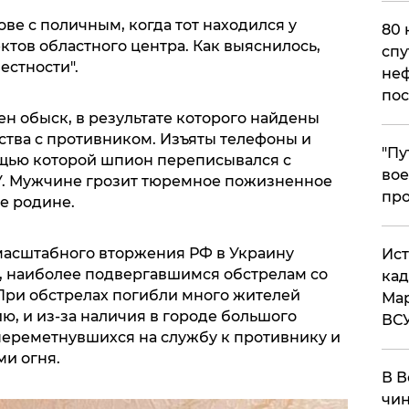
ве с поличным, когда тот находился у
80 
тов областного центра. Как выяснилось,
спу
естности".
неф
пос
ен обыск, в результате которого найдены
ства с противником. Изъяты телефоны и
​"П
ощью которой шпион переписывался с
вое
У. Мужчине грозит тюремное пожизненное
про
е родине.
омасштабного вторжения РФ в Украину
​Ис
в, наиболее подвергавшимся обстрелам со
кад
При обстрелах погибли много жителей
Мар
ию, и из-за наличия в городе большого
ВС
переметнувшихся на службу к противнику и
и огня.
В В
чин