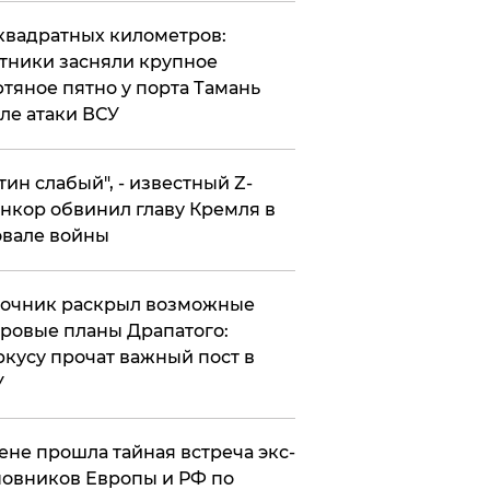
квадратных километров:
тники засняли крупное
тяное пятно у порта Тамань
ле атаки ВСУ
утин слабый", - известный Z-
нкор обвинил главу Кремля в
вале войны
точник раскрыл возможные
ровые планы Драпатого:
кусу прочат важный пост в
У
ене прошла тайная встреча экс-
овников Европы и РФ по