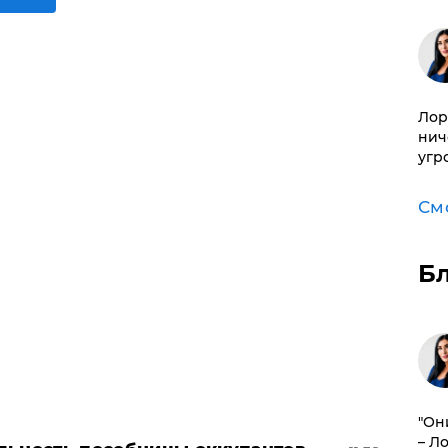
Лор
нич
угр
См
Б
"Он
– Л