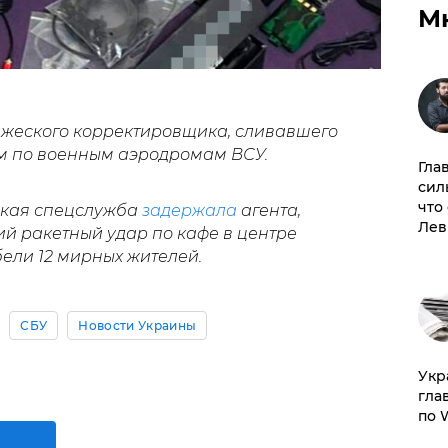
М
жеского корректировщика, сливавшего
м по военным аэродромам ВСУ.
Гла
сил
что
ская спецслужба
задержала
агента,
Лев
й ракетный удар по кафе в центре
ели 12 мирных жителей.
СБУ
Новости Украины
​Ук
гла
по 