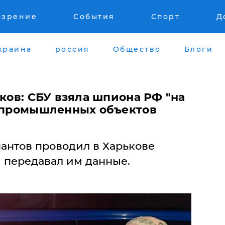
озрение
События
Спорт
Д
краина
россия
Общество
Блоги
ьков: СБУ взяла шпиона РФ "на
з промышленных объектов
пантов проводил в Харькове
и передавал им данные.