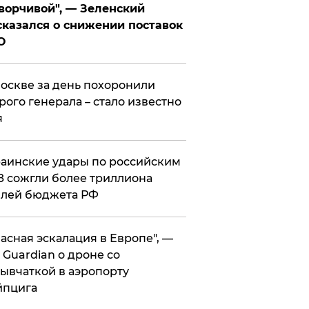
ворчивой", — Зеленский
казался о снижении поставок
О
оскве за день похоронили
рого генерала – стало известно
я
аинские удары по российским
 сожгли более триллиона
блей бюджета РФ
асная эскалация в Европе", —
 Guardian о дроне со
ывчаткой в аэропорту
йпцига