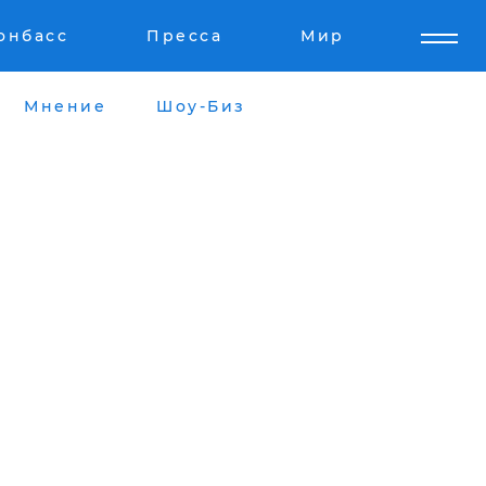
онбасс
Пресса
Мир
Мнение
Шоу-Биз