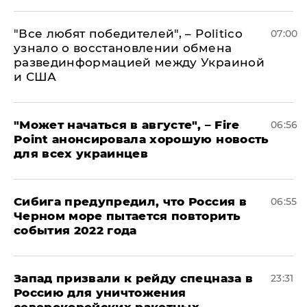
​"Все любят победителей", – Politico
07:00
узнало о восстановлении обмена
развединформацией между Украиной
и США
"Может начаться в августе", – Fire
06:56
Point анонсировала хорошую новость
для всех украинцев
Сибига предупредил, что Россия в
06:55
Черном море пытается повторить
события 2022 года
Запад призвали к рейду спецназа в
23:31
Россию для уничтожения
северокорейских ракетных