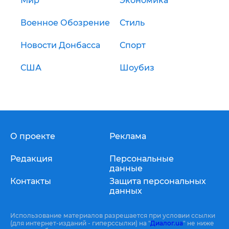
Мир
Экономика
Военное Обозрение
Стиль
Новости Донбасса
Спорт
США
Шоубиз
О проекте
Реклама
Редакция
Персональные
данные
Контакты
Защита персональных
данных
Использование материалов разрешается при условии ссылки
(для интернет-изданий - гиперссылки) на "
Диалог.ua
" не ниже