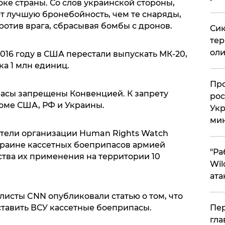
оке страны. Со слов украинской стороны,
 лучшую бронебойность, чем те снаряды,
отив врага, сбрасывая бомбы с дронов.
Сик
тер
оли
2016 году в США перестали выпускать МК-20,
ка 1 млн единиц.
​Пр
пасы запрещены Конвенцией. К запрету
рос
роме США, РФ и Украины.
Укр
ми
ители организации Human Rights Watch
краине кассетных боеприпасов армией
"Ра
ства их применения на территории 10
Wil
ата
листы CNN опубликовали статью о том, что
Пер
тавить ВСУ кассетные боеприпасы.
гла