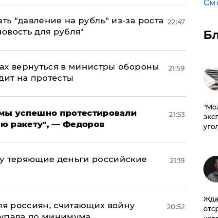
См
ь "давление на рубль" из-за роста
22:47
новость для рубля"
Б
ах вернуться в министры обороны
21:59
дит на протесты
​"М
я мы успешно протестировали
21:53
эксп
ю ракету", — Федоров
уго
му теряющие деньги российские
21:19
а
Жда
оля россиян, считающих войну
20:52
отс
 упала до минимума