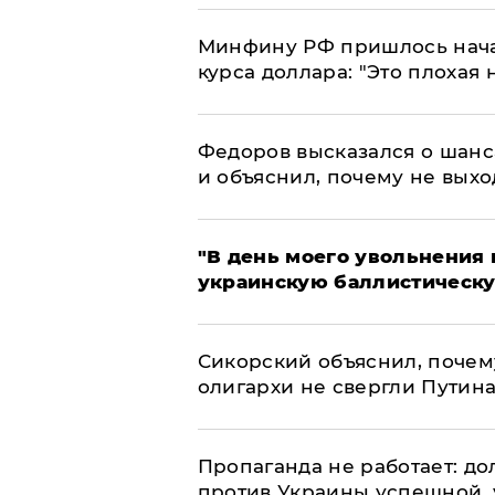
Минфину РФ пришлось начат
курса доллара: "Это плохая 
Федоров высказался о шанс
и объяснил, почему не выхо
​"В день моего увольнени
украинскую баллистическу
Сикорский объяснил, поче
олигархи не свергли Путин
​Пропаганда не работает: д
против Украины успешной,