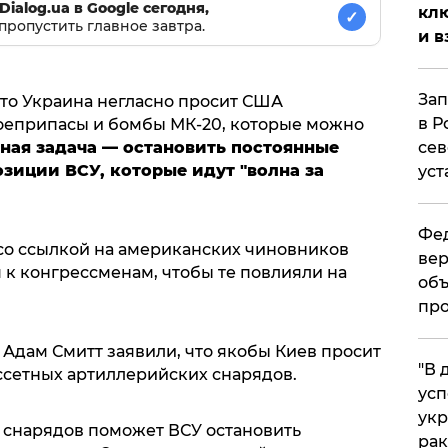
Dialog.ua в Google сегодня,
клю
✓
пропустить главное завтра.
и в
Зап
что Украина негласно просит США
в Р
оеприпасы и бомбы МК-20, которые можно
сев
вная задача — остановить постоянные
зиции ВСУ, которые идут "волна за
уст
Фед
со ссылкой на американских чиновников
вер
я к конгрессменам, чтобы те повлияли на
объ
про
Адам Смитт заявили, что якобы Киев просит
​"В
ссетных артиллерийских снарядов.
усп
укр
п снарядов поможет ВСУ остановить
рак