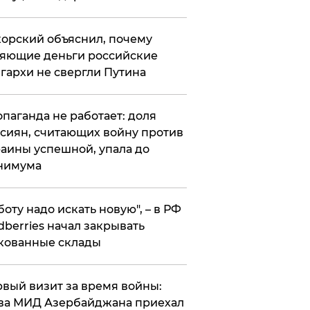
орский объяснил, почему
яющие деньги российские
гархи не свергли Путина
опаганда не работает: доля
сиян, считающих войну против
аины успешной, упала до
нимума
боту надо искать новую", – в РФ
dberries начал закрывать
кованные склады
вый визит за время войны:
ва МИД Азербайджана приехал