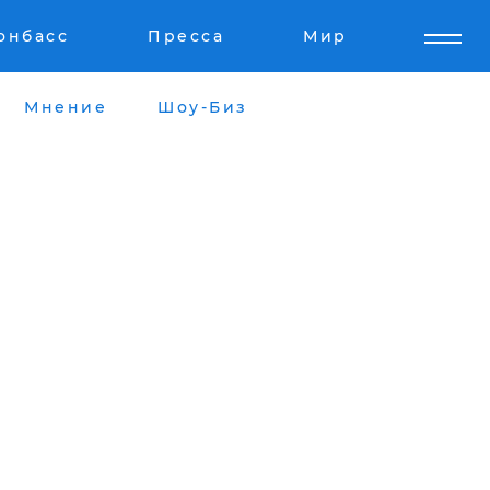
онбасс
Пресса
Мир
Мнение
Шоу-Биз