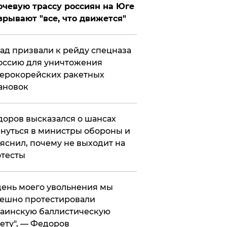
чевую трассу россиян на Юге
зрывают "все, что движется"
ад призвали к рейду спецназа
оссию для уничтожения
ерокорейских ракетных
ановок
оров высказался о шансах
нуться в министры обороны и
яснил, почему не выходит на
тесты
 день моего увольнения мы
ешно протестировали
аинскую баллистическую
ету", — Федоров