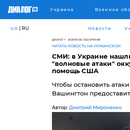
Украина
Военное об
| RU
UA
Новости
У
ДИАЛОГ
ВОЕННОЕ ОБОЗРЕНИЕ
ЧИТАТЬ НОВОСТЬ НА УКРАИНСКОМ
​СМИ: в Украине нашл
"волновые атаки" окк
помощь США
Чтобы остановить атаки 
Вашингтон предоставит
Автор:
Дмитрий Мироненко