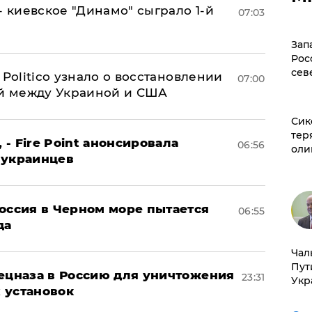
- киевское "Динамо" сыграло 1-й
07:03
Зап
Рос
сев
 Politico узнало о восстановлении
07:00
й между Украиной и США
Сик
тер
 - Fire Point анонсировала
06:56
оли
 украинцев
оссия в Черном море пытается
06:55
да
Чал
Пут
пецназа в Россию для уничтожения
23:31
Укр
 установок