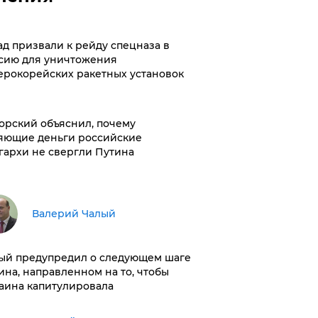
ад призвали к рейду спецназа в
сию для уничтожения
ерокорейских ракетных установок
орский объяснил, почему
яющие деньги российские
гархи не свергли Путина
Валерий Чалый
ый предупредил о следующем шаге
ина, направленном на то, чтобы
аина капитулировала