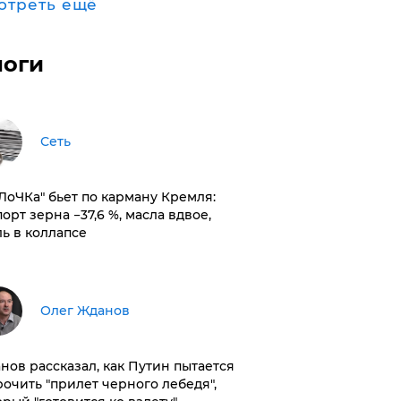
отреть ещё
логи
Сеть
оЛоЧКа" бьет по карману Кремля:
орт зерна −37,6 %, масла вдвое,
ль в коллапсе
Олег Жданов
нов рассказал, как Путин пытается
рочить "прилет черного лебедя",