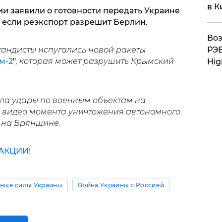
в К
нии заявили о готовности передать Украине
о если реэкспорт разрешит Берлин.
Воз
РЭБ
гандисты испугались новой ракеты
м-2
"
, которая может разрушить Крымский
Hig
ла удары по военным объектам на
ь видео момента уничтожения автономного
на Брянщине.
АКЦИИ!
ные силы Украины
Война Украины с Россией