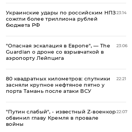
Украинские удары по российским НПЗ
23:14
сожгли более триллиона рублей
бюджета РФ
"Опасная эскалация в Европе", — The
23:06
Guardian о дроне со взрывчаткой в
аэропорту Лейпцига
80 квадратных километров: спутники
22:21
засняли крупное нефтяное пятно у
порта Тамань после атаки ВСУ
​"Путин слабый", - известный Z-военкор
22:07
обвинил главу Кремля в провале
войны