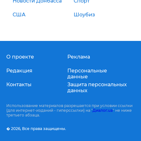
Новости Донбасса
Спорт
США
Шоубиз
О проекте
Реклама
Редакция
Персональные
данные
Контакты
Защита персональных
данных
Использование материалов разрешается при условии ссылки
(для интернет-изданий - гиперссылки) на "
Диалог.ua
" не ниже
третьего абзаца.
� 2026,
Все права защищены.