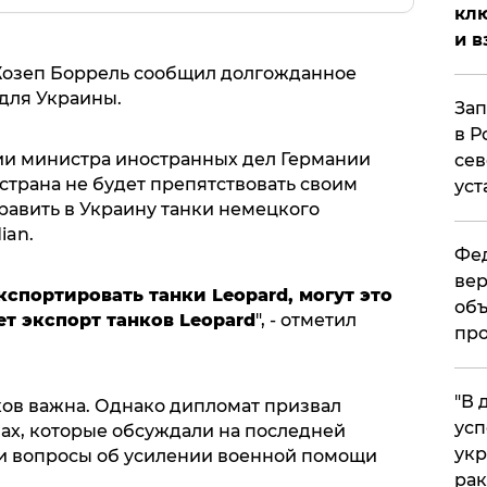
клю
и в
Жозеп Боррель сообщил долгожданное
для Украины.
Зап
в Р
ии министра иностранных дел Германии
сев
 страна не будет препятствовать своим
уст
равить в Украину танки немецкого
ian.
Фед
вер
спортировать танки Leopard, могут это
объ
ет экспорт танков Leopard
", - отметил
про
​"В
ков важна. Однако дипломат призвал
усп
вах, которые обсуждали на последней
укр
ли вопросы об усилении военной помощи
рак