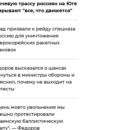
чевую трассу россиян на Юге
зрывают "все, что движется"
ад призвали к рейду спецназа
оссию для уничтожения
ерокорейских ракетных
ановок
оров высказался о шансах
нуться в министры обороны и
яснил, почему не выходит на
тесты
 день моего увольнения мы
ешно протестировали
аинскую баллистическую
ету", — Федоров