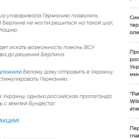
ша уговаривала Германию позволить
Сик
В Берлине не могли решиться на такой шаг,
тер
лацию.
оли
будет искать возможность помочь ВСУ
​Пр
ва до решения Берлина.
рос
Укр
дложили
Белому дому отправить в Украину
ми
ы стимулировать Германию.
"Ра
в Украину, однако российская пропаганда
Wil
 с землей Бундестаг.
ата
АКЦИИ!
Пер
гла