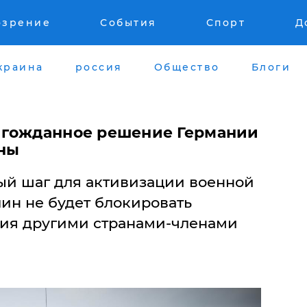
озрение
События
Спорт
Д
краина
россия
Общество
Блоги
лгожданное решение Германии
ины
ый шаг для активизации военной
ин не будет блокировать
ия другими странами-членами