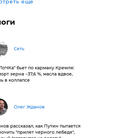
отреть ещё
логи
Сеть
оЛоЧКа" бьет по карману Кремля:
орт зерна −37,6 %, масла вдвое,
ль в коллапсе
Олег Жданов
нов рассказал, как Путин пытается
рочить "прилет черного лебедя",