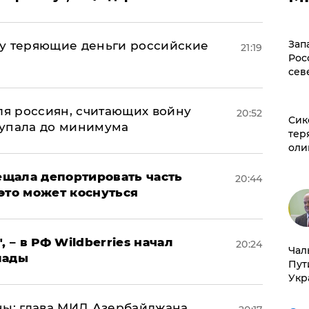
Зап
му теряющие деньги российские
21:19
Рос
а
сев
оля россиян, считающих войну
20:52
Сик
 упала до минимума
тер
оли
щала депортировать часть
20:44
это может коснуться
, – в РФ Wildberries начал
20:24
Чал
лады
Пут
Укр
ны: глава МИД Азербайджана