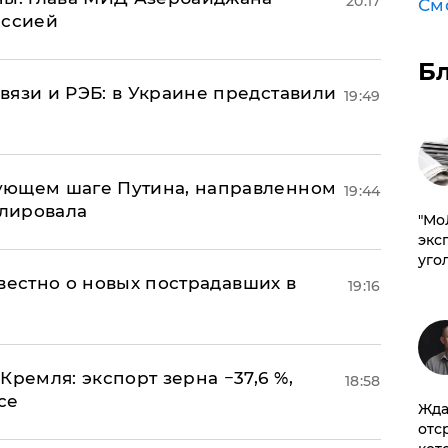
20:17
См
иссией
Б
вязи и РЭБ: в Украине представили
19:49
ующем шаге Путина, направленном
19:44
улировала
​"М
эксп
уго
известно о новых пострадавших в
19:16
Кремля: экспорт зерна −37,6 %,
18:58
се
Жда
отс