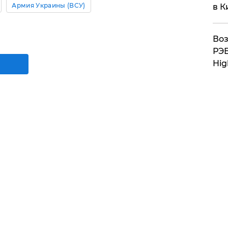
Армия Украины (ВСУ)
в К
Воз
РЭБ
Hig