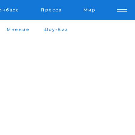
онбасс
Пресса
Мир
Мнение
Шоу-Биз