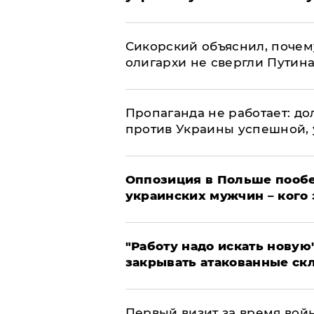
Сикорский объяснил, поче
олигархи не свергли Путин
​Пропаганда не работает: д
против Украины успешной,
Оппозиция в Польше пообе
украинских мужчин – кого 
"Работу надо искать новую"
закрывать атакованные ск
Первый визит за время вой