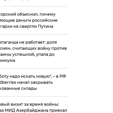
орский объяснил, почему
яющие деньги российские
гархи не свергли Путина
опаганда не работает: доля
сиян, считающих войну против
аины успешной, упала до
нимума
боту надо искать новую", – в РФ
dberries начал закрывать
кованные склады
вый визит за время войны:
ва МИД Азербайджана приехал