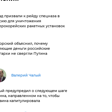
ад призвали к рейду спецназа в
сию для уничтожения
ерокорейских ракетных установок
орский объяснил, почему
яющие деньги российские
гархи не свергли Путина
Валерий Чалый
ый предупредил о следующем шаге
ина, направленном на то, чтобы
аина капитулировала