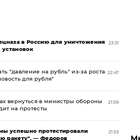
пецназа в Россию для уничтожения
23:31
 установок
ь "давление на рубль" из-за роста
22:47
новость для рубля"
ах вернуться в министры обороны
21:59
дит на протесты
я мы успешно протестировали
21:53
М
ю ракету", — Федоров