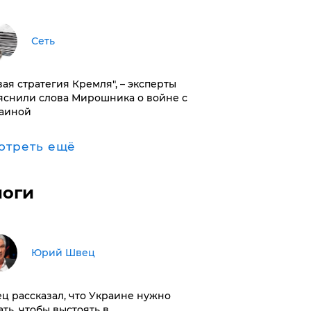
Сеть
вая стратегия Кремля", – эксперты
яснили слова Мирошника о войне с
аиной
отреть ещё
логи
Юрий Швец
ц рассказал, что Украине нужно
ать, чтобы выстоять в