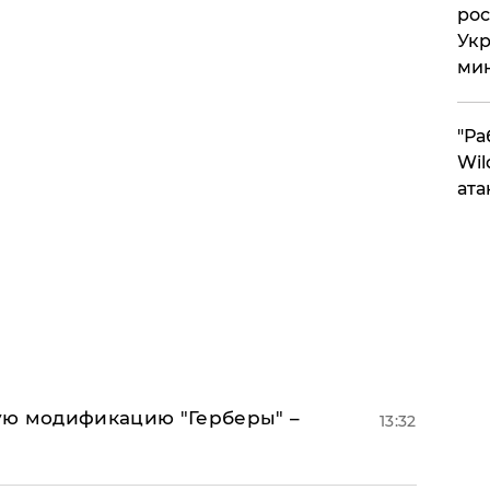
рос
Укр
ми
"Ра
Wil
ата
ую модификацию "Герберы" –
13:32