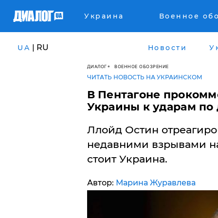
Украина
Военное об
| RU
UA
Новости
У
ДИАЛОГ
ВОЕННОЕ ОБОЗРЕНИЕ
ЧИТАТЬ НОВОСТЬ НА УКРАИНСКОМ
В Пентагоне прокомм
Украины к ударам по
Ллойд Остин отреагиров
недавними взрывами на
стоит Украина.
Автор:
Марина Журавлева