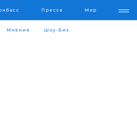
онбасс
Пресса
Мир
Мнение
Шоу-Биз