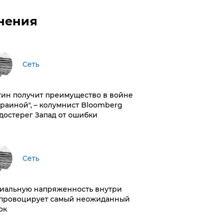
нения
Сеть
тин получит преимущество в войне
краиной", – колумнист Bloomberg
достерег Запад от ошибки
Сеть
иальную напряженность внутри
провоцирует самый неожиданный
ок