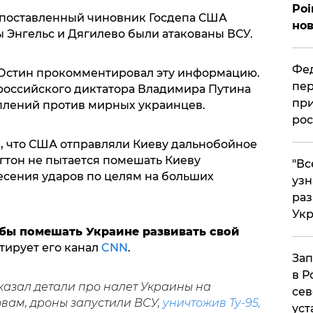
Poi
поставленный чиновник Госдепа США
нов
 Энгельс и Дягилево были атакованы ВСУ.
Фед
Остин прокомментировал эту информацию.
пер
российского диктатора Владимира Путина
при
плений против мирных украинцев.
рос
л, что США отправляли Киеву дальнобойное
гтон не пытается помешать Киеву
​"В
есения ударов по целям на больших
узн
ра
Ук
обы помешать Украине развивать свой
итирует его канал
CNN
.
Зап
в Р
казал детали про налет Украины на
сев
овам, дроны запустили ВСУ,
уничтожив Ту-95,
уст