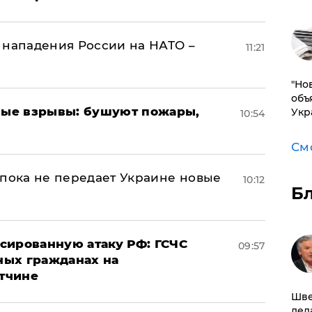
 нападения России на НАТО –
11:21
"Но
объ
ые взрывы: бушуют пожары,
Укр
10:54
См
 пока не передает Украине новые
10:12
Б
сированную атаку РФ: ГСЧС
09:57
ных гражданах на
тчине
Шве
дел