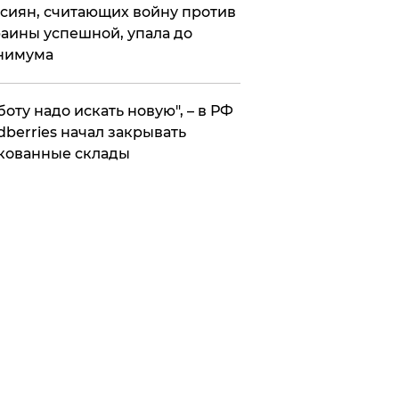
сиян, считающих войну против
аины успешной, упала до
нимума
боту надо искать новую", – в РФ
dberries начал закрывать
кованные склады