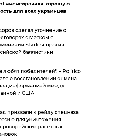
nt анонсировала хорошую
ость для всех украинцев
оров сделал уточнение о
еговорах с Маском о
менении Starlink против
сийской баллистики
се любят победителей", – Politico
ало о восстановлении обмена
звединформацией между
раиной и США
ад призвали к рейду спецназа
оссию для уничтожения
ерокорейских ракетных
ановок