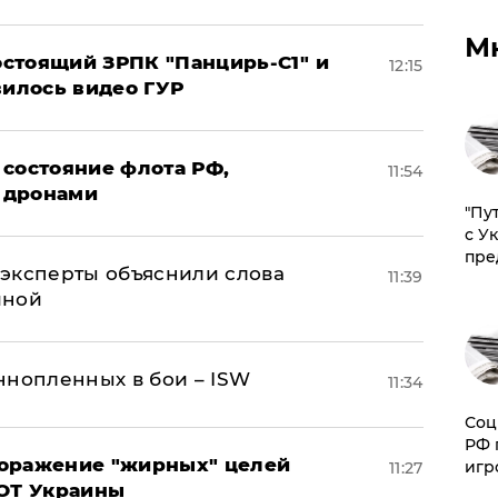
М
стоящий ЗРПК "Панцирь-С1" и
12:15
вилось видео ГУР
 состояние флота РФ,
11:54
 дронами
"Пу
с У
пре
– эксперты объяснили слова
11:39
иной
ннопленных в бои – ISW
11:34
Соц
РФ 
поражение "жирных" целей
игр
11:27
ВОТ Украины