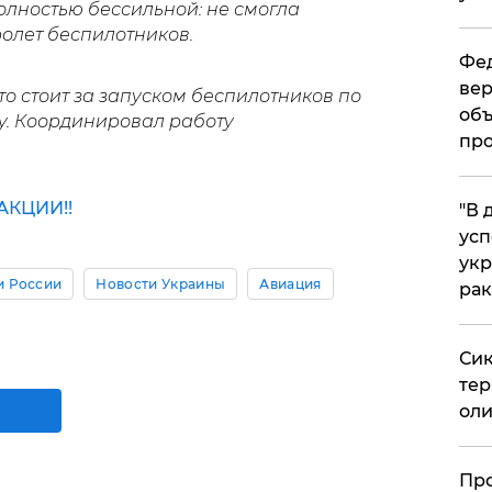
олностью бессильной: не смогла
ролет беспилотников.
Фед
вер
то стоит за запуском беспилотников по
объ
у. Координировал работу
про
КЦИИ!!
​"В
усп
укр
и России
Новости Украины
Авиация
рак
Сик
тер
оли
​Пр