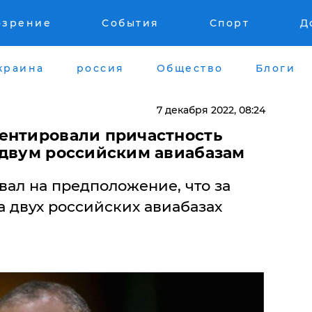
озрение
События
Спорт
Д
краина
россия
Общество
Блоги
7 декабря 2022, 08:24
ентировали причастность
 двум российским авиабазам
ал на предположение, что за
 двух российских авиабазах