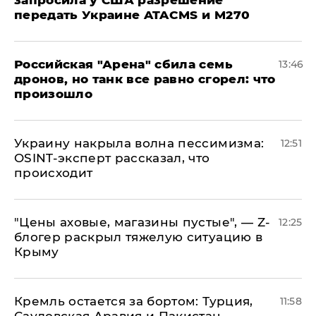
запросила у США разрешение
передать Украине ATACMS и M270
​Российская "Арена" сбила семь
13:46
дронов, но танк все равно сгорел: что
произошло
​Украину накрыла волна пессимизма:
12:51
OSINT-эксперт рассказал, что
происходит
​"Цены аховые, магазины пустые", — Z-
12:25
блогер раскрыл тяжелую ситуацию в
Крыму
​Кремль остается за бортом: Турция,
11:58