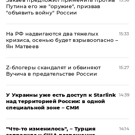
Закаев предложил применить против
15:38
Путина его же "оружие", призвав
"объявить войну" России
На РФ надвигаются два тяжелых
15:33
кризиса, осенью будет взрывоопасно –
Ян Матвеев
Z-блогеры скандалят и обвиняют
15:27
Вучича в предательстве России
У Украины уже есть доступ к Starlink
14:39
над территорией России: в одной
специальной зоне – СМИ
​"Что-то изменилось", – Турция
14:14