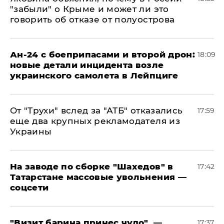
"забыли" о Крыме и может ли это
говорить об отказе от полуострова
Ан-24 с боеприпасами и второй дрон:
18:09
новые детали инцидента возле
украинского самолета в Лейпциге
От "Трухи" вслед за "АТБ" отказались
17:59
еще два крупных рекламодателя из
Украины
На заводе по сборке "Шахедов" в
17:42
Татарстане массовые увольнения —
соцсети
"Визит барина принес чудо", —
17:37