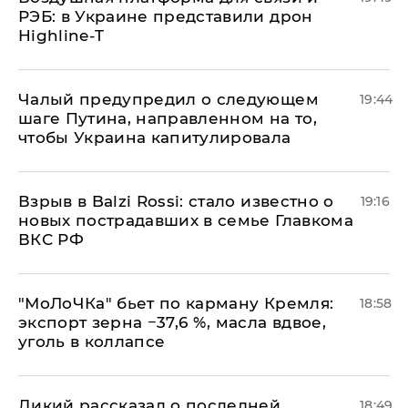
РЭБ: в Украине представили дрон
Highline-T
Чалый предупредил о следующем
19:44
шаге Путина, направленном на то,
чтобы Украина капитулировала
Взрыв в Balzi Rossi: стало известно о
19:16
новых пострадавших в семье Главкома
ВКС РФ
​"МоЛоЧКа" бьет по карману Кремля:
18:58
экспорт зерна −37,6 %, масла вдвое,
уголь в коллапсе
Дикий рассказал о последней
18:49