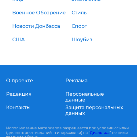
Военное Обозрение
Стиль
Новости Донбасса
Спорт
США
Шоубиз
О проекте
Реклама
Редакция
Персональные
данные
Контакты
Защита персональных
данных
Использование материалов разрешается при условии ссылки
(для интернет-изданий - гиперссылки) на "
Диалог.ua
" не ниже