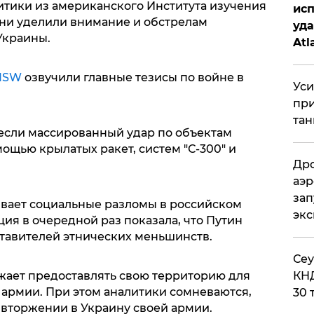
тики из американского Института изучения
исп
ни уделили внимание и обстрелам
уда
Украины.
Atl
би
ISW
озвучили главные тезисы по войне в
Уси
при
тан
если массированный удар по объектам
ощью крылатых ракет, систем "С-300" и
Дро
аэр
зап
вает социальные разломы в российском
эк
ия в очередной раз показала, что Путин
тавителей этнических меньшинств.
​Се
жает предоставлять свою территорию для
КНД
 армии. При этом аналитики сомневаются,
30 
 вторжении в Украину своей армии.