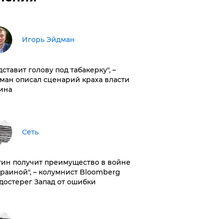
Игорь Эйдман
дставит голову под табакерку", –
ман описал сценарий краха власти
ина
Сеть
тин получит преимущество в войне
краиной", – колумнист Bloomberg
достерег Запад от ошибки