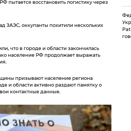
РФ пытается восстановить логистику через
Фед
Укр
ад ЗАЭС, оккупанты похитили нескольких
Pat
гов
ли, что в городе и области закончилась
ако население РФ продолжает выражать
ия.
щины призывают население региона
оде и области активно раздают памятку о
 свои контактные данные.