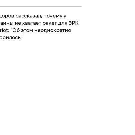
оров рассказал, почему у
аины не хватает ракет для ЗРК
riot: "Об этом неоднократно
орилось"