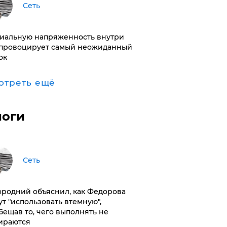
Сеть
иальную напряженность внутри
провоцирует самый неожиданный
ок
отреть ещё
логи
Сеть
ородний объяснил, как Федорова
ут "использовать втемную",
бещав то, чего выполнять не
ираются