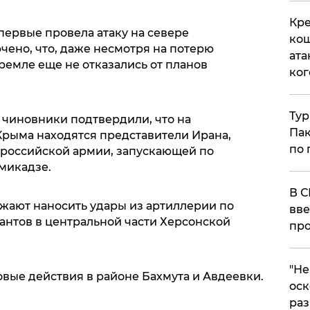
Кре
первые провела атаку на севере
кош
чено, что, даже несмотря на потерю
ата
ремле еще не отказались от планов
ког
Тур
чиновники подтвердили, что на
Пак
рыма находятся представители Ирана,
по 
 российской армии, запускающей по
микадзе.
В С
жают наносить удары из артиллерии по
вве
антов в центральной части Херсонской
про
​"Н
ые действия в районе Бахмута и Авдеевки.
оск
раз