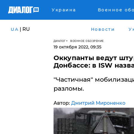
Украина
Военное об
| RU
UA
Новости
У
ДИАЛОГ
ВОЕННОЕ ОБОЗРЕНИЕ
19 октября 2022, 09:35
​Оккупанты ведут шту
Донбассе: в ISW назв
"Частичная" мобилизац
разломы.
Автор:
Дмитрий Мироненко