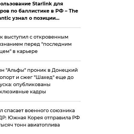
ользование Starlink для
ров по баллистике в РФ – The
antic узнал о позиции
знесмена
к выступил с откровенным
знанием перед "последним
цем" в карьере
н "Альфы" проник в Донецкий
опорт и сжег "Шахед" еще до
уска: опубликованы
склюзивные кадры
ул спасает военного союзника
Р: Южная Корея отправила РФ
тысяч тонн авиатоплива