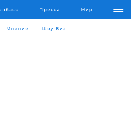
онбасс
Пресса
Мир
Мнение
Шоу-Биз