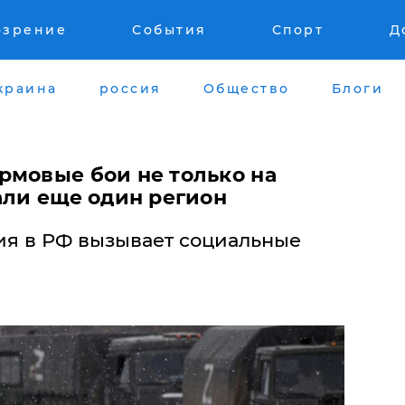
озрение
События
Спорт
Д
краина
россия
Общество
Блоги
рмовые бои не только на
али еще один регион
ия в РФ вызывает социальные