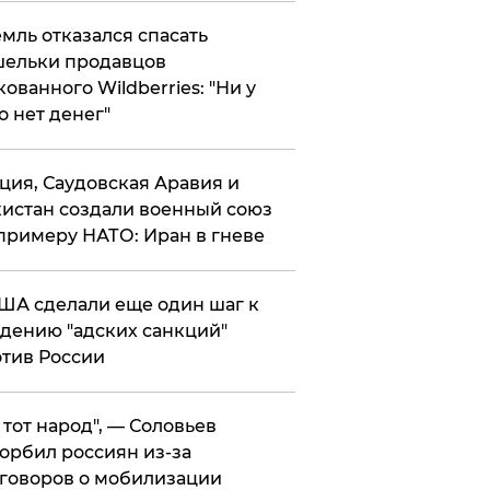
мль отказался спасать
ельки продавцов
кованного Wildberries: "Ни у
о нет денег"
ция, Саудовская Аравия и
истан создали военный союз
примеру НАТО: Иран в гневе
ША сделали еще один шаг к
дению "адских санкций"
тив России
е тот народ", — Соловьев
орбил россиян из-за
говоров о мобилизации