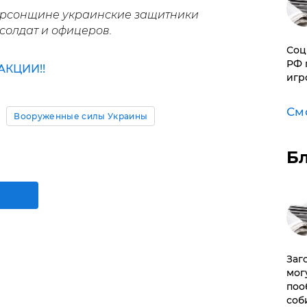
Херсонщине украинские защитники
солдат и офицеров.
Соц
РФ 
КЦИИ!!
игр
См
Вооруженные силы Украины
Б
Заг
мог
поо
соб