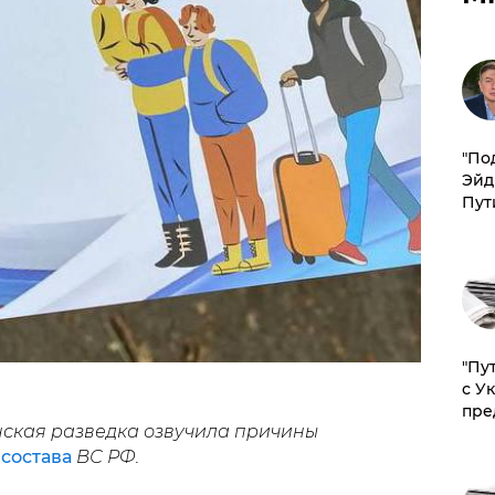
​"По
Эйд
Пут
"Пу
с У
пре
нская разведка озвучила причины
состава
ВС РФ.