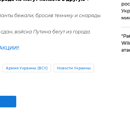
рос
Укр
упанты бежали, бросив технику и снаряды.
ми
сдан, войска Путина бегут из города.
"Ра
Wil
КЦИИ!!
ата
Армия Украины (ВСУ)
Новости Украины