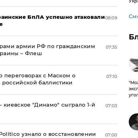
Укр
См
краинские БпЛА успешно атаковали
08:09
е
Б
рами армии РФ по гражданским
07:35
краины – Флеш
о переговорах с Маском о
07:10
в российской баллистики
​"М
эксп
уго
– киевское "Динамо" сыграло 1-й
07:03
 Politico узнало о восстановлении
07:00