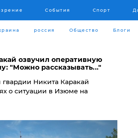
озрение
События
Спорт
Д
краина
россия
Общество
Блоги
акай озвучил оперативную
: "Можно рассказывать..."
 гвардии Никита Каракай
ях о ситуации в Изюме на