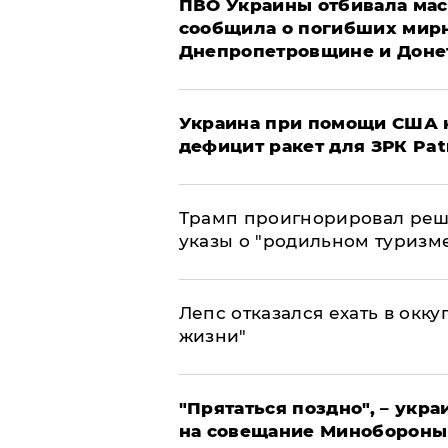
ПВО Украины отбивала мас
сообщила о погибших мир
Днепропетровщине и Доне
Украина при помощи США н
дефицит ракет для ЗРК Pat
Трамп проигнорировал реш
указы о "родильном туризм
Лепс отказался ехать в окк
жизни"
"Прятаться поздно", – укр
на совещание Минобороны