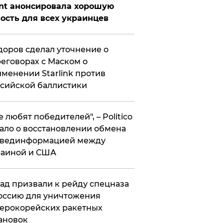
nt анонсировала хорошую
ость для всех украинцев
оров сделал уточнение о
еговорах с Маском о
менении Starlink против
сийской баллистики
се любят победителей", – Politico
ало о восстановлении обмена
звединформацией между
раиной и США
ад призвали к рейду спецназа
оссию для уничтожения
ерокорейских ракетных
ановок