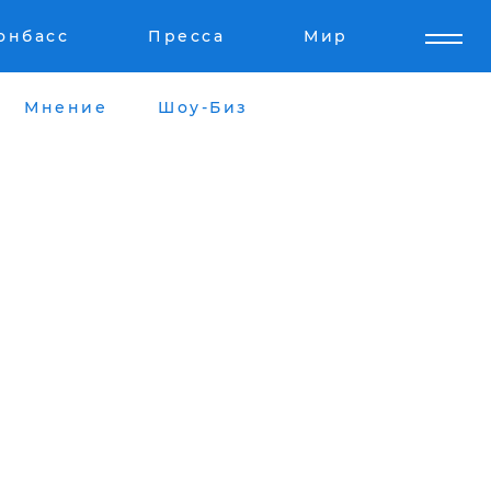
онбасс
Пресса
Мир
Мнение
Шоу-Биз