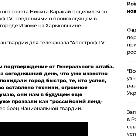
Poi
нов
ого совета Никита Каракай поделился со
оф TV" сведениями о происходящем в
 городе Изюме на Харьковщине.
Фед
пер
ацгвардии для телеканала "Апостроф TV"
при
рос
м подтверждение от Генерального штаба.
​"В
на сегодняшний день, что уже известно
узн
покидали город быстро, те, кто успел,
ра
о оставлено техники, огромное
Ук
думаю, они нам в будущем еще
о уже прозвали как "российский ленд-
нес боец Национальной гвардии.
Зап
в Р
сев
уст