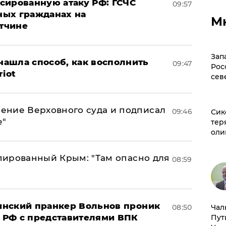
сированную атаку РФ: ГСЧС
09:57
ных гражданах на
М
тчине
Зап
ашла способ, как восполнить
09:47
Рос
riot
сев
ение Верховного суда и подписал
09:46
Сик
е"
тер
оли
упированный Крым: "Там опасно для
08:59
аинский пранкер Вольнов проник
08:50
Чал
 РФ с представителями ВПК
Пут