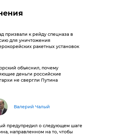
нения
ад призвали к рейду спецназа в
сию для уничтожения
ерокорейских ракетных установок
орский объяснил, почему
яющие деньги российские
гархи не свергли Путина
Валерий Чалый
ый предупредил о следующем шаге
ина, направленном на то, чтобы