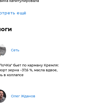
аина капитулировала
отреть ещё
логи
Сеть
оЛоЧКа" бьет по карману Кремля:
орт зерна −37,6 %, масла вдвое,
ль в коллапсе
Олег Жданов