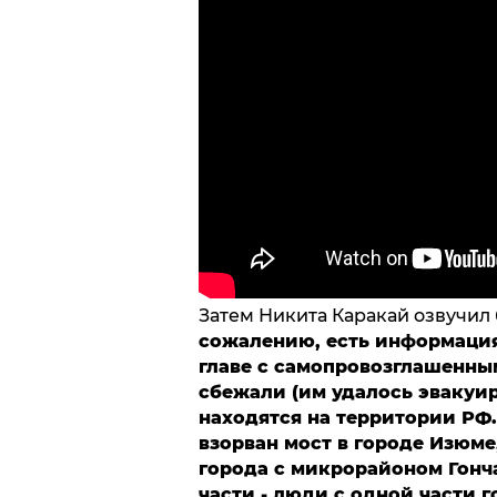
Затем Никита Каракай озвучи
сожалению, есть информация
главе с самопровозглашенн
сбежали (им удалось эвакуир
находятся на территории РФ
взорван мост в городе Изюме
города с микрорайоном Гонча
части - люди с одной части г