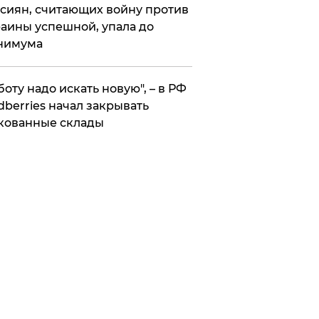
сиян, считающих войну против
аины успешной, упала до
нимума
боту надо искать новую", – в РФ
dberries начал закрывать
кованные склады