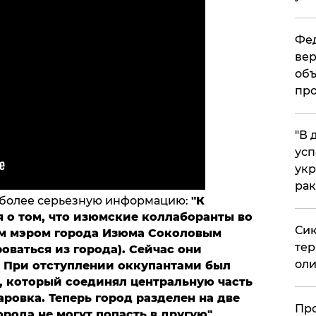
Фед
вер
объ
про
​"В
усп
укр
рак
л более серьезную информацию:
"К
 о том, что изюмские коллаборанты во
Сик
ым мэром города Изюма Соколовым
тер
оваться из города). Сейчас они
оли
. При отступлении оккупантами был
, который соединял центральную часть
ровка. Теперь город разделен на две
​Пр
орода не могут попасть в другую"
.