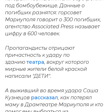
под бомбоубежище. Данные о
погибших разнятся: горсовет
Мариуполя говорит о 300 погибших,
агентство Associated Press называет
цифру в 600 человек.
Пропагандисты отрицают
причастность к удару по
зданию
театра
, вокруг которого
мирные жители белой краской
написали "ДЕТИ".
А выживший во время удара Саша
Кузнецов
рассказал
, как потерял
маму в Драмтеатре Мариуполя и кто
помог ему выбраться из