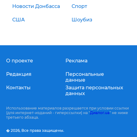
Новости Донбасса
Спорт
США
Шоубиз
О проекте
Реклама
Редакция
Персональные
данные
Контакты
Защита персональных
данных
Использование материалов разрешается при условии ссылки
(для интернет-изданий - гиперссылки) на "
Диалог.ua
" не ниже
третьего абзаца.
� 2026,
Все права защищены.