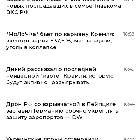
новых пострадавших в семье Главкома
ВКС РФ
​"МоЛоЧКа" бьет по карману Кремля:
18:58
экспорт зерна −37,6 %, масла вдвое,
уголь в коллапсе
Дикий рассказал о последней
18:49
неядерной "карте" Кремля, которую
будут активно "разыгрывать"
​Дрон РФ со взрывчаткой в Лейпциге
18:44
заставил Германию срочно укреплять
защиту аэропортов — DW
Украинские дроны остановили
18:38