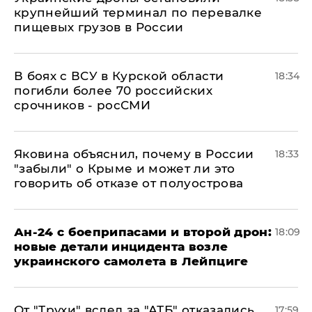
крупнейший терминал по перевалке
пищевых грузов в России
В боях с ВСУ в Курской области
18:34
погибли более 70 российских
срочников - росСМИ
Яковина объяснил, почему в России
18:33
"забыли" о Крыме и может ли это
говорить об отказе от полуострова
Ан-24 с боеприпасами и второй дрон:
18:09
новые детали инцидента возле
украинского самолета в Лейпциге
От "Трухи" вслед за "АТБ" отказались
17:59