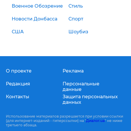
Военное Обозрение
Стиль
Новости Донбасса
Спорт
США
Шоубиз
О проекте
Реклама
Редакция
Персональные
данные
Контакты
Защита персональных
данных
Использование материалов разрешается при условии ссылки
(для интернет-изданий - гиперссылки) на "
Диалог.ua
" не ниже
третьего абзаца.