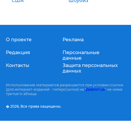
США
Шоубиз
О проекте
Реклама
Редакция
Персональные
данные
Контакты
Защита персональных
данных
Использование материалов разрешается при условии ссылки
(для интернет-изданий - гиперссылки) на "
Диалог.ua
" не ниже
третьего абзаца.
� 2026,
Все права защищены.