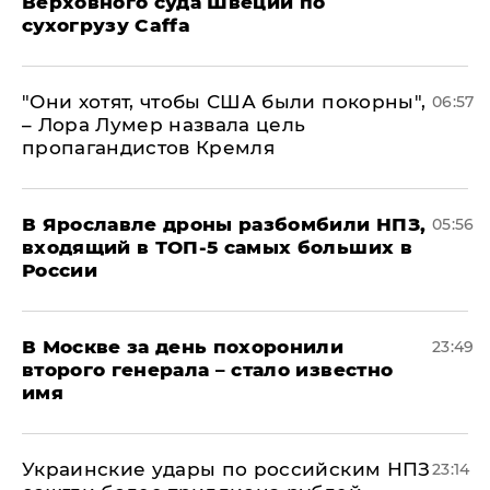
Верховного суда Швеции по
сухогрузу Caffa
"Они хотят, чтобы США были покорны",
06:57
– Лора Лумер назвала цель
пропагандистов Кремля
В Ярославле дроны разбомбили НПЗ,
05:56
входящий в ТОП-5 самых больших в
России
В Москве за день похоронили
23:49
второго генерала – стало известно
имя
Украинские удары по российским НПЗ
23:14