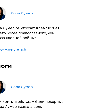
​Лора Лумер
а Лумер об угрозах Кремля: "Нет
его более православного, чем
оза ядерной войны"
отреть ещё
логи
​Лора Лумер
и хотят, чтобы США были покорны",
ора Лумер назвала цель