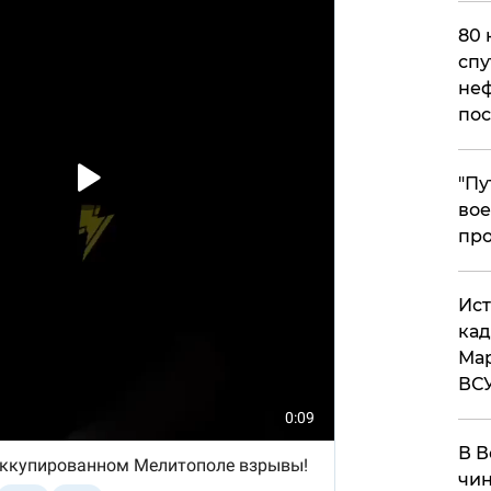
80 
спу
неф
пос
​"П
вое
про
​Ис
кад
Мар
ВС
В В
чин