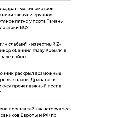
квадратных километров:
тники засняли крупное
тяное пятно у порта Тамань
ле атаки ВСУ
утин слабый", - известный Z-
нкор обвинил главу Кремля в
вале войны
точник раскрыл возможные
ровые планы Драпатого:
кусу прочат важный пост в
У
ене прошла тайная встреча экс-
овников Европы и РФ по