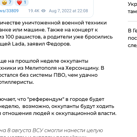
Укр
там
личестве уничтоженной военной техники
танке или машине. Также на концерт к
​В 
з 100 рашистов, а родители уже бросились
пос
щей Lada, заявил Федоров.
сле
 еще на прошлой неделе оккупанты
хники из Мелитополя на Херсонщину. В
остался без системы ПВО, чем удачно
ртиллеристы.
чает, что "референдум" в городе будет
 неделю, возможно, оккупанты будут ходить
я отношения людей к оккупационной власти.
 на 8 августа ВСУ смогли нанести целую