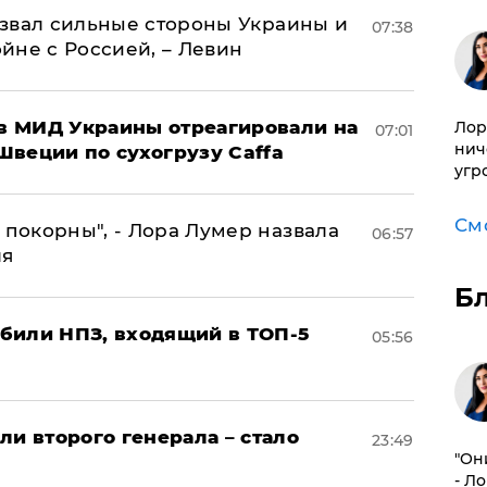
назвал сильные стороны Украины и
07:38
ойне с Россией, – Левин
 в МИД Украины отреагировали на
Лор
07:01
нич
Швеции по сухогрузу Caffa
угр
См
 покорны", - Лора Лумер назвала
06:57
ля
Б
били НПЗ, входящий в ТОП-5
05:56
ли второго генерала – стало
23:49
"Он
- Л