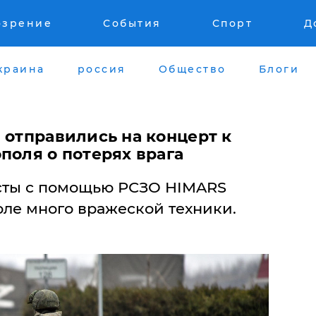
озрение
События
Спорт
Д
краина
россия
Общество
Блоги
в отправились на концерт к
поля о потерях врага
сты с помощью РСЗО HIMARS
ле много вражеской техники.