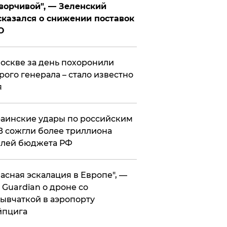
ворчивой", — Зеленский
казался о снижении поставок
О
оскве за день похоронили
рого генерала – стало известно
я
аинские удары по российским
 сожгли более триллиона
блей бюджета РФ
асная эскалация в Европе", —
 Guardian о дроне со
ывчаткой в аэропорту
йпцига