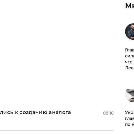
М
Гла
сил
что
Лев
лись к созданию аналога
​Ук
08:16
гла
по 