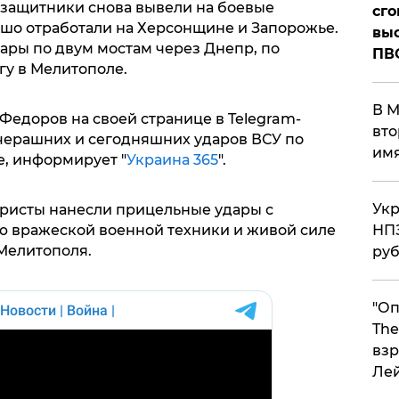
е защитники снова вывели на боевые
сго
шо отработали на Херсонщине и Запорожье.
выс
ары по двум мостам через Днепр, по
ПВ
гу в Мелитополе.
В М
Федоров на своей странице в Telegram-
вто
черашних и сегодняшних ударов ВСУ по
им
е, информирует "
Украина 365
".
Укр
еристы нанесли прицельные удары с
 вражеской военной техники и живой силе
НПЗ
Мелитополя.
ру
"Оп
The
взр
Ле