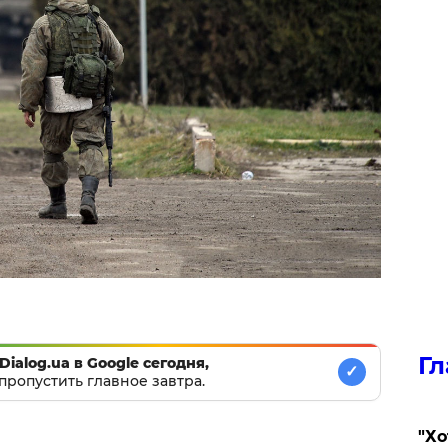
Гл
Dialog.ua в Google сегодня,
✓
пропустить главное завтра.
​"Х