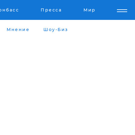
онбасс
Пресса
Мир
Мнение
Шоу-Биз