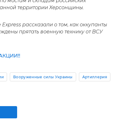
по мостам и складам российских
анной территории Херсонщины.
Express рассказали о том, как оккупанты
нуждены прятать военную технику от ВСУ
КЦИИ!!
ии
Вооруженные силы Украины
Артиллерия