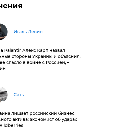
нения
Игаль Левин
ва Palantir Алекс Карп назвал
ьные стороны Украины и объяснил,
 ее спасло в войне с Россией, –
ин
Сеть
раина лишает российский бизнес
вного актива: экономист об ударах
Wildberries