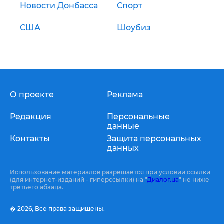
Новости Донбасса
Спорт
США
Шоубиз
О проекте
Реклама
Редакция
Персональные
данные
Контакты
Защита персональных
данных
Использование материалов разрешается при условии ссылки
(для интернет-изданий - гиперссылки) на "
Диалог.ua
" не ниже
третьего абзаца.
� 2026,
Все права защищены.