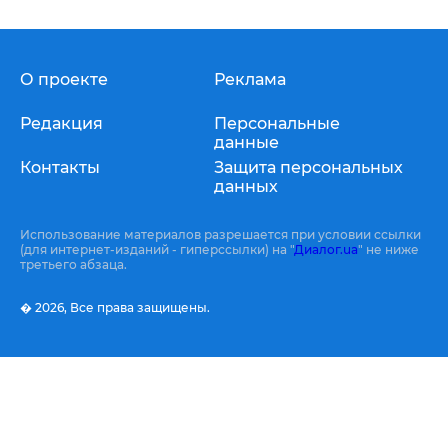
О проекте
Реклама
Редакция
Персональные
данные
Контакты
Защита персональных
данных
Использование материалов разрешается при условии ссылки
(для интернет-изданий - гиперссылки) на "
Диалог.ua
" не ниже
третьего абзаца.
� 2026,
Все права защищены.