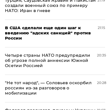
Турция, Саудовская Аравия и Пакистан
21:19
создали военный союз по примеру
НАТО: Иран в гневе
В США сделали еще один шаг к
21:15
введению "адских санкций" против
России
Четыре страны НАТО предупредили
20:35
об угрозе полной аннексии Южной
Осетии Россией
​"Не тот народ", — Соловьев оскорбил
20:28
россиян из-за разговоров о
мобилизации