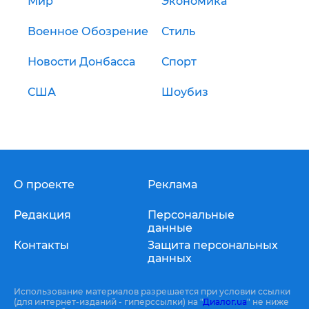
Мир
Экономика
Военное Обозрение
Стиль
Новости Донбасса
Спорт
США
Шоубиз
О проекте
Реклама
Редакция
Персональные
данные
Контакты
Защита персональных
данных
Использование материалов разрешается при условии ссылки
(для интернет-изданий - гиперссылки) на "
Диалог.ua
" не ниже