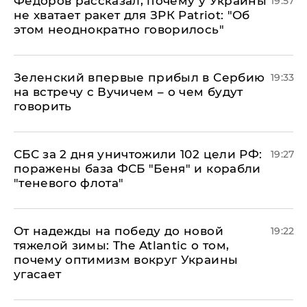
Федоров рассказал, почему у Украины
19:57
не хватает ракет для ЗРК Patriot: "Об
этом неоднократно говорилось"
Зеленский впервые прибыл в Сербию
19:33
на встречу с Вучичем – о чем будут
говорить
СБС за 2 дня уничтожили 102 цели РФ:
19:27
поражены база ФСБ "Беня" и корабли
"теневого флота"
От надежды на победу до новой
19:22
тяжелой зимы: The Atlantic о том,
почему оптимизм вокруг Украины
угасает