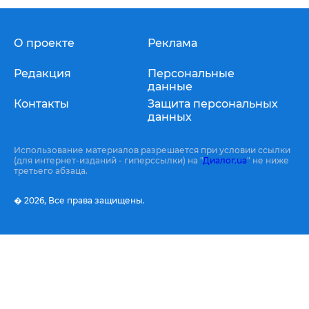
О проекте
Реклама
Редакция
Персональные
данные
Контакты
Защита персональных
данных
Использование материалов разрешается при условии ссылки
(для интернет-изданий - гиперссылки) на "
Диалог.ua
" не ниже
третьего абзаца.
� 2026,
Все права защищены.