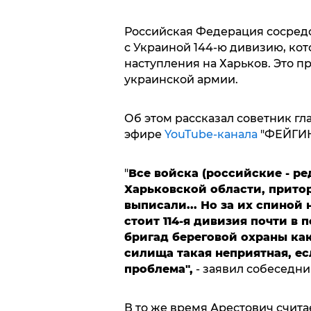
Российская Федерация сосредо
с Украиной 144-ю дивизию, ко
наступления на Харьков. Это п
украинской армии.
Об этом рассказал советник г
эфире
YouTube-канала
"ФЕЙГИН 
"
Все войска (российские - ре
Харьковской области, прито
выписали... Но за их спиной
стоит 114-я дивизия почти в 
бригад береговой охраны како
силища такая неприятная, ес
проблема",
- заявил собеседни
В то же время Арестович счита