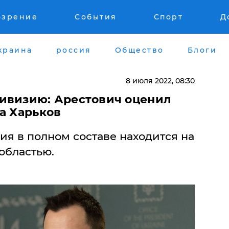
озрение
События
Спорт
Д
краина
россия
Общество
Блоги
8 июля 2022, 08:30
ивизию: Арестович оценил
а Харьков
ия в полном составе находится на
областью.