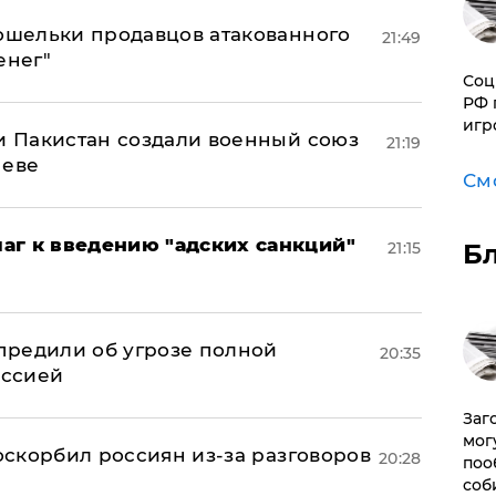
кошельки продавцов атакованного
21:49
енег"
Соц
РФ 
игр
 и Пакистан создали военный союз
21:19
неве
См
аг к введению "адских санкций"
21:15
Б
предили об угрозе полной
20:35
оссией
Заг
мог
 оскорбил россиян из-за разговоров
20:28
поо
соб