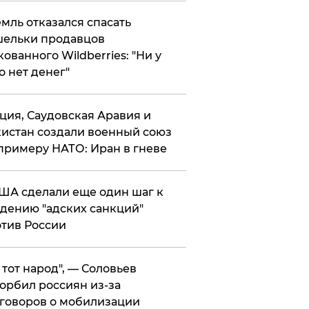
мль отказался спасать
ельки продавцов
кованного Wildberries: "Ни у
о нет денег"
ция, Саудовская Аравия и
истан создали военный союз
примеру НАТО: Иран в гневе
ША сделали еще один шаг к
дению "адских санкций"
тив России
е тот народ", — Соловьев
орбил россиян из-за
говоров о мобилизации