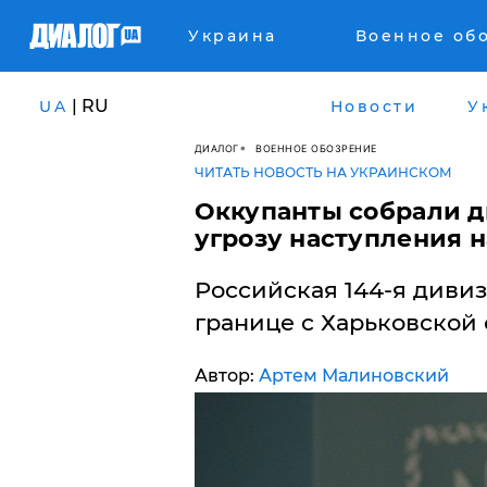
Украина
Военное об
| RU
UA
Новости
У
ДИАЛОГ
ВОЕННОЕ ОБОЗРЕНИЕ
ЧИТАТЬ НОВОСТЬ НА УКРАИНСКОМ
Оккупанты собрали д
угрозу наступления н
Российская 144-я дивиз
границе с Харьковской 
Автор:
Артем Малиновский