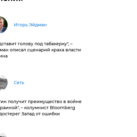
Игорь Эйдман
дставит голову под табакерку", –
ман описал сценарий краха власти
ина
Сеть
тин получит преимущество в войне
краиной", – колумнист Bloomberg
достерег Запад от ошибки