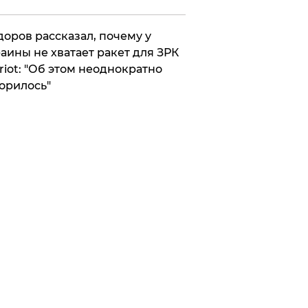
оров рассказал, почему у
аины не хватает ракет для ЗРК
riot: "Об этом неоднократно
орилось"