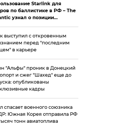
ользование Starlink для
ров по баллистике в РФ – The
antic узнал о позиции
знесмена
к выступил с откровенным
знанием перед "последним
цем" в карьере
н "Альфы" проник в Донецкий
опорт и сжег "Шахед" еще до
уска: опубликованы
склюзивные кадры
ул спасает военного союзника
Р: Южная Корея отправила РФ
тысяч тонн авиатоплива