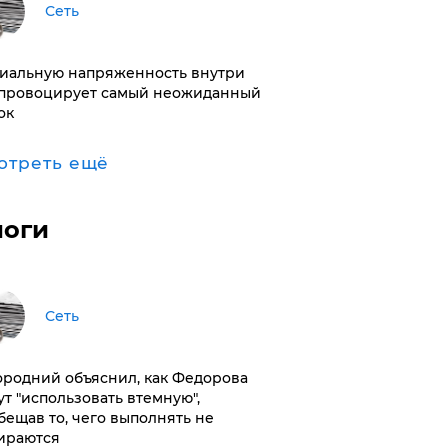
Сеть
иальную напряженность внутри
провоцирует самый неожиданный
ок
отреть ещё
логи
Сеть
ородний объяснил, как Федорова
ут "использовать втемную",
бещав то, чего выполнять не
ираются