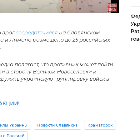
Фед
Укр
Pat
о враг
сосредоточился
на Славянском
гов
а и Лимана размещено до 25 российских
.
дка полагает, что противник может пойти
и в сторону Великой Новоселовки и
кружить украинскую группировку войск в
АКЦИИ!
илы Украины
Новости Славянска
Краматорск
ы с Россией