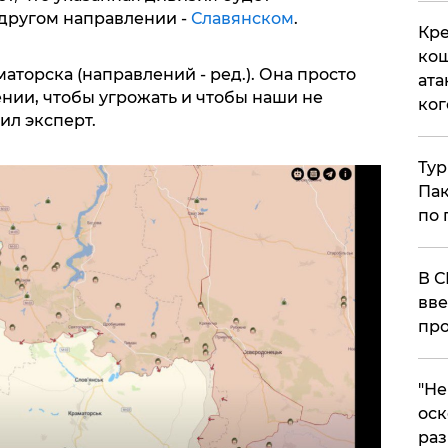
другом направлении -
Славянском
.
Кре
кош
аторска (направлений - ред.). Она просто
ата
нии, чтобы угрожать и чтобы наши не
ког
нил эксперт.
Тур
Пак
по 
В С
вве
про
​"Н
оск
раз