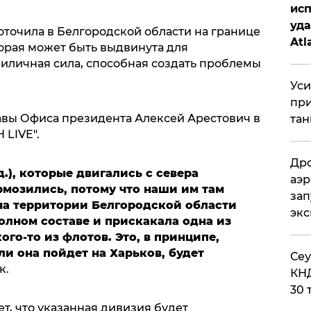
исп
уда
точила в Белгородской области на границе
Atl
торая может быть выдвинута для
би
риличная сила, способная создать проблемы
Уси
при
лавы Офиса президента Алексей Арестович в
тан
LIVE".
Дро
д.), которые двигались с севера
аэр
рмозились, потому что наши им там
зап
 на территории Белгородской области
эк
полном составе и прискакала одна из
го-то из флотов. Это, в принципе,
ли она пойдет на Харьков, будет
​Се
к.
КНД
30 
ет, что указанная дивизия будет