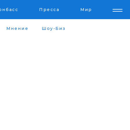
онбасс
Пресса
Мир
Мнение
Шоу-Биз