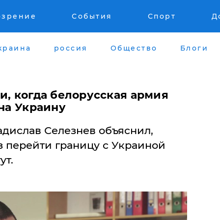
озрение
События
Спорт
Д
краина
россия
Общество
Блоги
и, когда белорусская армия
 на Украину
дислав Селезнев объяснил,
з перейти границу с Украиной
ут.