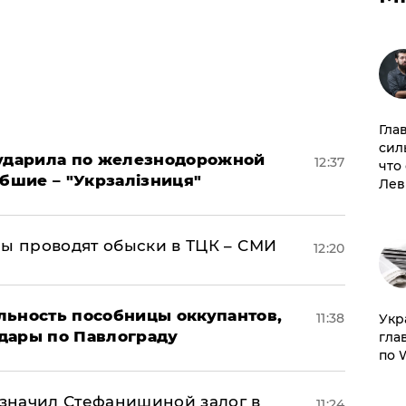
Гла
сил
 ударила по железнодорожной
12:37
что
ибшие – "Укрзалізниця"
Лев
ны проводят обыски в ТЦК – СМИ
12:20
льность пособницы оккупантов,
11:38
​Ук
дары по Павлограду
гла
по 
значил Стефанишиной залог в
11:24