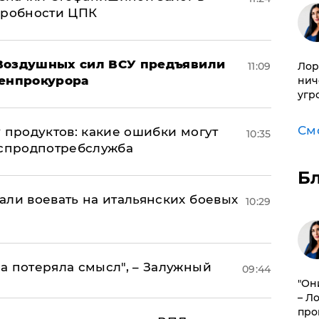
дробности ЦПК
 Воздушных сил ВСУ предъявили
Лор
11:09
Генпрокурора
нич
угр
См
 продуктов: какие ошибки могут
10:35
оспродпотребслужба
Б
али воевать на итальянских боевых
10:29
а потеряла смысл", – Залужный
09:44
"Он
– Л
про