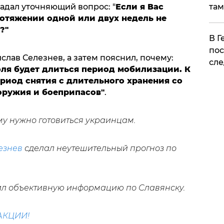
там
адал уточняющий вопрос: "
Если я Вас
ротяжении одной или двух недель не
?"
​В 
пос
ислав Селезнев, а затем пояснил, почему:
сле
юля будет длиться период мобилизации. К
риод снятия с длительного хранения со
оружия и боеприпасов"
.
му нужно готовиться украинцам.
езнев
сделал неутешительный прогноз по
л объективную информацию по Славянску.
АКЦИИ!