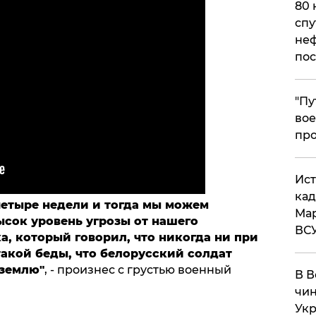
80 
спу
неф
пос
​"П
вое
про
​Ис
кад
-четыре недели и тогда мы можем
Мар
высок уровень угрозы от нашего
ВС
а, который говорил, что никогда ни при
такой беды, что белорусский солдат
 землю"
, - произнес с грустью военный
В В
чин
Укр