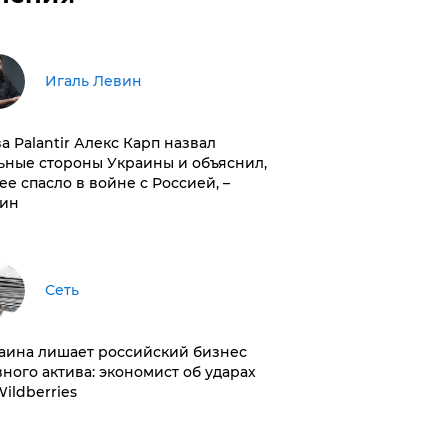
Игаль Левин
ва Palantir Алекс Карп назвал
ьные стороны Украины и объяснил,
 ее спасло в войне с Россией, –
ин
Сеть
раина лишает российский бизнес
вного актива: экономист об ударах
Wildberries