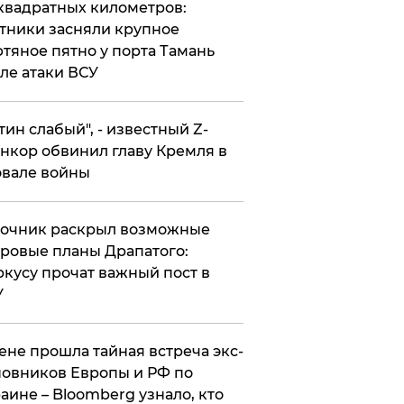
квадратных километров:
тники засняли крупное
тяное пятно у порта Тамань
ле атаки ВСУ
утин слабый", - известный Z-
нкор обвинил главу Кремля в
вале войны
точник раскрыл возможные
ровые планы Драпатого:
кусу прочат важный пост в
У
ене прошла тайная встреча экс-
овников Европы и РФ по
аине – Bloomberg узнало, кто