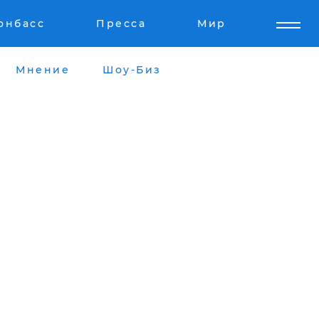
онбасс
Пресса
Мир
Мнение
Шоу-Биз