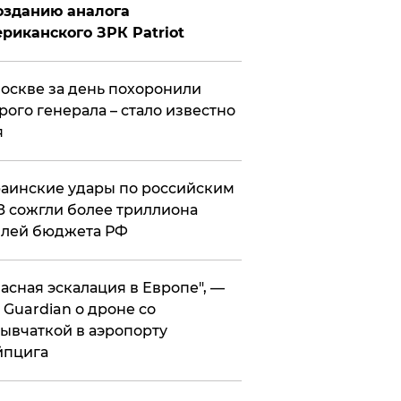
озданию аналога
риканского ЗРК Patriot
оскве за день похоронили
рого генерала – стало известно
я
аинские удары по российским
 сожгли более триллиона
блей бюджета РФ
асная эскалация в Европе", —
 Guardian о дроне со
ывчаткой в аэропорту
йпцига