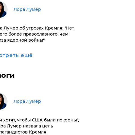
​Лора Лумер
а Лумер об угрозах Кремля: "Нет
его более православного, чем
оза ядерной войны"
отреть ещё
логи
​Лора Лумер
и хотят, чтобы США были покорны",
ора Лумер назвала цель
пагандистов Кремля