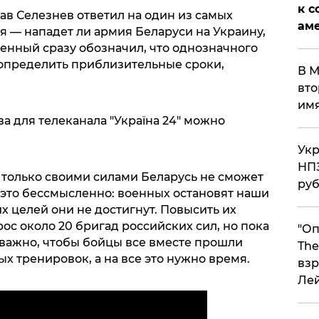
к с
ав Селезнев ответил на один из самых
аме
я — нападет ли армия Беларуси на Украину,
военный сразу обозначил, что однозначного
о определить приблизительные сроки,
В М
вто
им
 для телеканала "Україна 24" можно
Укр
НПЗ
 только своими силами Беларусь не сможет
ру
о это бессмысленно: военных остановят наши
х целей они не достигнут. Повысить их
с около 20 бригад российских сил, но пока
"Оп
 важно, чтобы бойцы все вместе прошли
The
х тренировок, а на все это нужно время.
взр
Ле