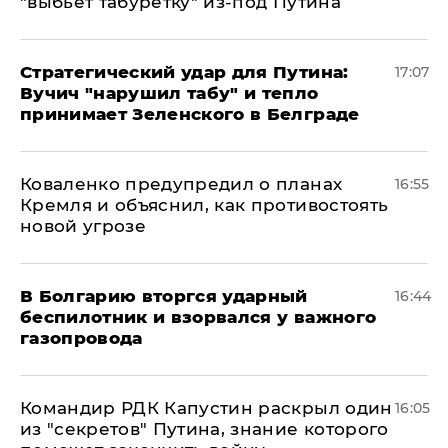
"выбьет табуретку" из-под Путина
Стратегический удар для Путина:
17:07
Вучич "нарушил табу" и тепло
принимает Зеленского в Белграде
Коваленко предупредил о планах
16:55
Кремля и объяснил, как противостоять
новой угрозе
В Болгарию вторгся ударный
16:44
беспилотник и взорвался у важного
газопровода
Командир РДК Капустин раскрыл один
16:05
из "секретов" Путина, знание которого